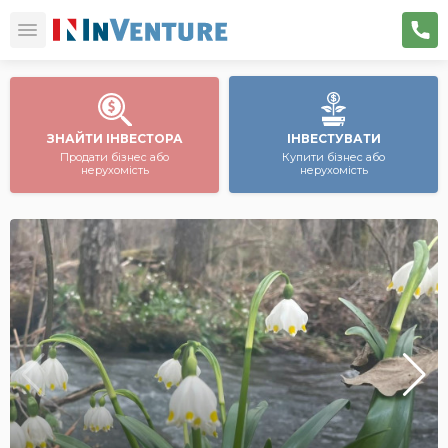
ЗНАЙТИ ІНВЕСТОРА
ІНВЕСТУВАТИ
Продати бізнес або
Купити бізнес або
нерухомість
нерухомість