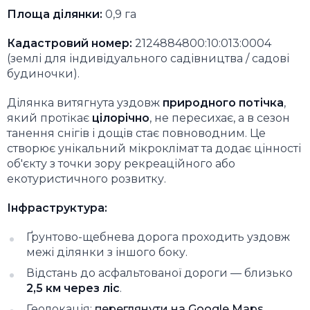
Площа ділянки:
0,9 га
Кадастровий номер:
2124884800:10:013:0004
(землі для індивідуального садівництва / садові
будиночки).
Ділянка витягнута уздовж
природного потічка
,
який протікає
цілорічно
, не пересихає, а в сезон
танення снігів і дощів стає повноводним. Це
створює унікальний мікроклімат та додає цінності
об'єкту з точки зору рекреаційного або
екотуристичного розвитку.
Інфраструктура:
Ґрунтово-щебнева дорога проходить уздовж
межі ділянки з іншого боку.
Відстань до асфальтованої дороги — близько
2,5 км через ліс
.
Геолокація:
переглянути на Google Maps