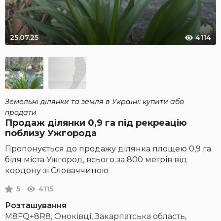
25.07.25
4114
Земельні ділянки та земля в Україні: купити або
продати
Продаж ділянки 0,9 га під рекреацію
поблизу Ужгорода
Пропонується до продажу ділянка площею 0,9 га
біля міста Ужгород, всього за 800 метрів від
кордону зі Словаччиною
5
4115
Розташування
M8FQ+8R8, Оноківці, Закарпатська область,