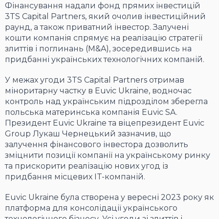
Фінансування надали фонд прямих інвестицій
3TS Capital Partners, який очолив інвестиційний
раунд, а також приватний інвестор. Залучені
кошти компанія спрямує на реалізацію стратегії
злиттів і поглинань (M&A), зосередившись на
придбанні українських технологічних компаній.
У межах угоди 3TS Capital Partners отримав
міноритарну частку в Euvic Ukraine, водночас
контроль над українським підрозділом зберегла
польська материнська компанія Euvic SA.
Президент Euvic Ukraine та віцепрезидент Euvic
Group Лукаш Чернецький зазначив, що
залучення фінансового інвестора дозволить
зміцнити позиції компанії на українському ринку
та прискорити реалізацію нових угод із
придбання місцевих IT-компаній.
Euvic Ukraine була створена у вересні 2023 року як
платформа для консолідації українського
технологічного бізнесу. Усі угоди зі злиттів і