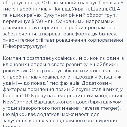
об'єднує понад 30 IT-компаній і налічує більш як 6
тис. співробітників у Польщі, Україні, Швеції, США
та інших країнах. Сукупний річний оборот групи
перевищує $230 млн. Основними напрямами
діяльності є аутсорсинг розробки програмного
забезпечення, цифрова трансформація бізнесу,
хмарні технології та впровадження корпоративної
IT-інфраструктури.
Компанія розглядає український ринок як один із
ключових напрямів свого розвитку. У найближчі
роки Euvic Group планує збільшити чисельність
співробітників українського підрозділу більш ніж
удвічі — до понад 1 тис. фахівців. Додатковим
фактором посилення позицій групи став її вихід у
березні 2026 року на альтернативний майданчик
NewConnect Варшавської фондової біржі шляхом
угоди зі зворотного поглинання (reverse merger),
що відкриває додаткові можливості для
залучення капіталу та подальшого розширення
бізнесу.