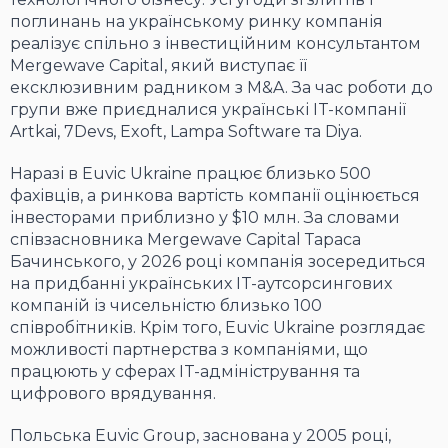
поглинань на українському ринку компанія
реалізує спільно з інвестиційним консультантом
Mergewave Capital, який виступає її
ексклюзивним радником з M&A. За час роботи до
групи вже приєдналися українські IT-компанії
Artkai, 7Devs, Exoft, Lampa Software та Diya.
Наразі в Euvic Ukraine працює близько 500
фахівців, а ринкова вартість компанії оцінюється
інвесторами приблизно у $10 млн. За словами
співзасновника Mergewave Capital Тараса
Бачинського, у 2026 році компанія зосередиться
на придбанні українських IT-аутсорсингових
компаній із чисельністю близько 100
співробітників. Крім того, Euvic Ukraine розглядає
можливості партнерства з компаніями, що
працюють у сферах IT-адміністрування та
цифрового врядування.
Польська Euvic Group, заснована у 2005 році,