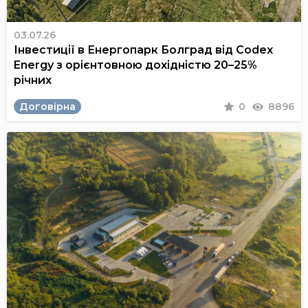
03.07.26
Інвестиції в Енергопарк Болград від Codex
Energy з орієнтовною дохідністю 20–25%
річних
Договірна
0
8896