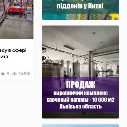
су в сфері
Київ
9
14810