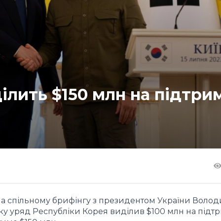
ілить $150 млн на підтри
на спільному брифінгу з президентом України Воло
ку уряд Республіки Корея виділив $100 млн на підт