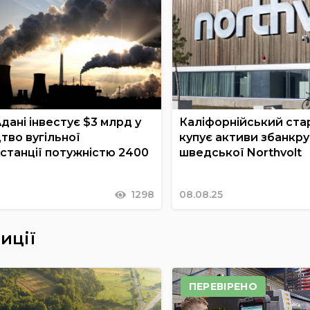
дані інвестує $3 млрд у
Каліфорнійський ста
тво вугільної
купує активи збанкру
станції потужністю 2400
шведської Northvolt
1298
08.08.25
иції
ПЕРЕВІРЕНО