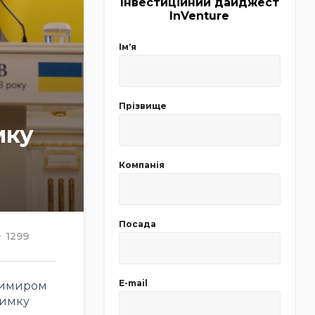
Інвестиційний дайджест
InVenture
Імʼя
Прізвище
мку
Компанія
Посада
1299
E-mail
димиром
римку