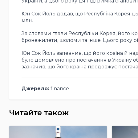
України, а цього року ця підтримка станови
Юн Сок Йоль додав, що Республіка Корея ць
млн.
За словами глави Республіки Корея, його кра
бронежилети, шоломи та інше. Цього року рі
Юн Сок Йоль запевнив, що його країна й над
було домовлено про постачання в Україну о
зазначив, що його країна продовжує постач
Джерело:
finance
Читайте також