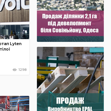
ртап Lyten
тілої
1298