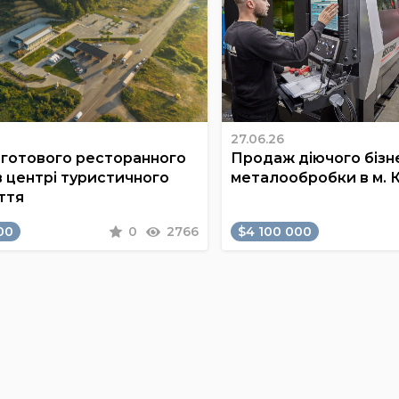
27.06.26
готового ресторанного
Продаж діючого бізне
в центрі туристичного
металообробки в м. 
ття
00
0
2766
$4 100 000