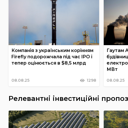
Компанія з українським корінням
Гаутам А
Firefly подорожчала під час IPO і
будівниц
тепер оцінюється в $8,5 млрд
електро
МВт
08.08.25
1298
08.08.25
Релевантні інвестиційні пропоз