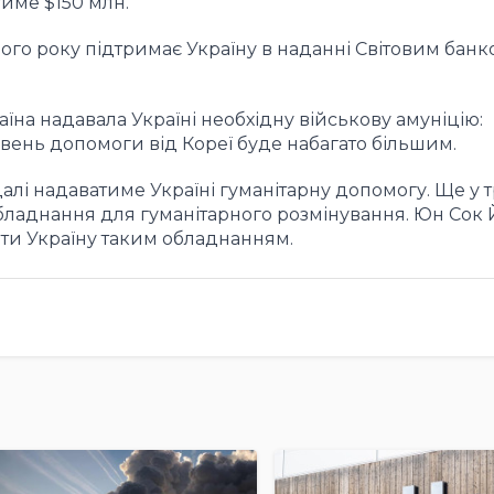
тиме $150 млн.
ого року підтримає Україну в наданні Світовим банк
їна надавала Україні необхідну військову амуніцію:
вень допомоги від Кореї буде набагато більшим.
алі надаватиме Україні гуманітарну допомогу. Ще у т
бладнання для гуманітарного розмінування. Юн Сок 
ати Україну таким обладнанням.