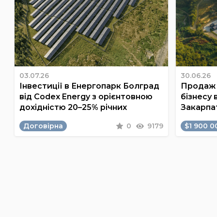
03.07.26
30.06.26
Інвестиції в Енергопарк Болград
Продаж 
від Codex Energy з орієнтовною
бізнесу 
дохідністю 20–25% річних
Закарпа
Договірна
0
9179
$1 900 0