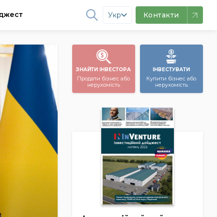
джест
Укр
Контакти
ЗНАЙТИ ІНВЕСТОРА
ІНВЕСТУВАТИ
Продати бізнес або
Купити бізнес або
нерухомість
нерухомість