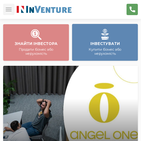
ЗНАЙТИ ІНВЕСТОРА
ІНВЕСТУВАТИ
Продати бізнес або
Купити бізнес або
нерухомість
нерухомість