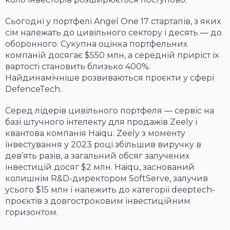
Сьогодні у портфелі Angel One 17 стартапів, з яких
сім належать до цивільного сектору і десять — до
оборонного. Сукупна оцінка портфельних
компаній досягає $550 млн, а середній приріст їх
вартості становить близько 400%.
Найдинамічніше розвиваються проєкти у сфері
DefenceTech.
Серед лідерів цивільного портфеля — сервіс на
базі штучного інтелекту для продажів Zeely і
квантова компанія Haiqu. Zeely з моменту
інвестування у 2023 році збільшив виручку в
дев’ять разів, а загальний обсяг залучених
інвестицій досяг $2 млн. Haiqu, заснований
колишнім R&D-директором SoftServe, залучив
усього $15 млн і належить до категорії deeptech-
проєктів з довгостроковим інвестиційним
горизонтом.