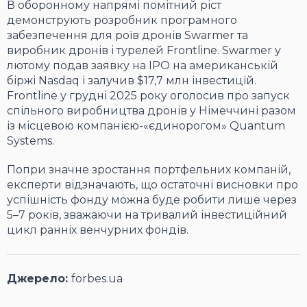
В оборонному напрямі помітний ріст
демонструють розробник програмного
забезпечення для роїв дронів Swarmer та
виробник дронів і турелей Frontline. Swarmer у
лютому подав заявку на IPO на американській
біржі Nasdaq і залучив $17,7 млн інвестицій.
Frontline у грудні 2025 року оголосив про запуск
спільного виробництва дронів у Німеччині разом
із місцевою компанією-«єдинорогом» Quantum
Systems.
Попри значне зростання портфельних компаній,
експерти відзначають, що остаточні висновки про
успішність фонду можна буде робити лише через
5–7 років, зважаючи на тривалий інвестиційний
цикл ранніх венчурних фондів.
Джерело:
forbes.ua