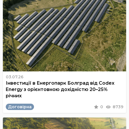
03.07.26
Інвестиції в Енергопарк Болград від Codex
Energy з орієнтовною дохідністю 20–25%
річних
Договірна
0
8739