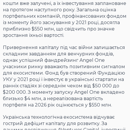
кошти вже залучені, а їх інвестування заплановане
на протягом наступного року. Загальна оцінка
портфельних компаній, профінансованих фондом
із моменту його заснування у 2021 році, досягла
приблизно $550 млн, що свідчить про значне
зростання їхньої вартості.
Привернення капіталу під час війни залишається
складним завданням для венчурних фондів,
однак успішний фандрейзинг Angel One
учасники ринку вважають позитивним сигналом
для екосистеми. Фонд був створений Фундацією
УКУ у 2021 році і інвестує в українські стартапи на
ранніх стадіях зі середнім чеком від $50 000 до
$200 000. З моменту запуску Angel One вкладено
близько $4 млн, а нереалізована вартість
портфеля на 2026 рік оцінюється у $550 млн.
Українська технологічна екосистема відчуває
гострий дефіцит капіталу для розвитку. За
даними дослідження AVentures Capital, інвестиції