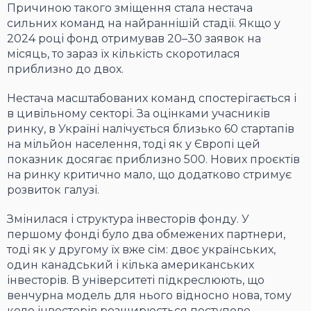
Причиною такого зміщення стала нестача
сильних команд на найраннішій стадії. Якщо у
2024 році фонд отримував 20–30 заявок на
місяць, то зараз їх кількість скоротилася
приблизно до двох.
Нестача масштабованих команд спостерігається і
в цивільному секторі. За оцінками учасників
ринку, в Україні налічується близько 60 стартапів
на мільйон населення, тоді як у Європі цей
показник досягає приблизно 500. Нових проєктів
на ринку критично мало, що додатково стримує
розвиток галузі.
Змінилася і структура інвесторів фонду. У
першому фонді було два обмежених партнери,
тоді як у другому їх вже сім: двоє українських,
один канадський і кілька американських
інвесторів. В університеті підкреслюють, що
венчурна модель для нього відносно нова, тому
коло інвесторів розширюється поступово.