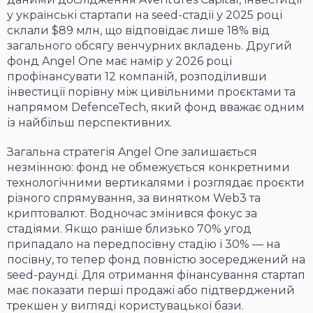
у українські стартапи на seed-стадії у 2025 році
склали $89 млн, що відповідає лише 18% від
загального обсягу венчурних вкладень. Другий
фонд Angel One має намір у 2026 році
профінансувати 12 компаній, розподіливши
інвестиції порівну між цивільними проєктами та
напрямом DefenceTech, який фонд вважає одним
із найбільш перспективних.
Загальна стратегія Angel One залишається
незмінною: фонд не обмежується конкретними
технологічними вертикалями і розглядає проєкти
різного спрямування, за винятком Web3 та
криптовалют. Водночас змінився фокус за
стадіями. Якщо раніше близько 70% угод
припадало на передпосівну стадію і 30% — на
посівну, то тепер фонд повністю зосереджений на
seed-раунді. Для отримання фінансування стартап
має показати перші продажі або підтверджений
трекшен у вигляді користувацької бази.