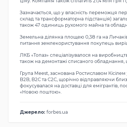
ціну. Компанія також сплатить 21,4 млн грн 
Зазначається, що у власність переможця пере
склад та трансформаторна підстанція) загал
також 47 одиниць рухомого майна та облад
Земельна ділянка площею 0,38 га на Личаків
питання землекористування покупець вирішу
ЛКБ «Топаз» спеціалізувалося на виробництві
також на демонтажі списаного обладнання, щ
Група Meest, заснована Ростиславом Кісілем
B2B, B2C та C2C, щорічно відправляючи близ
фокусувалася на доставці для емігрантів, 
«Новою поштою».
Джерело:
forbes.ua