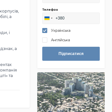
Телефон
корпусів,
ілі, а
Українська
ди, і
Англійська
дзнак, а
Підписатися
ментах
компанія
ті» та