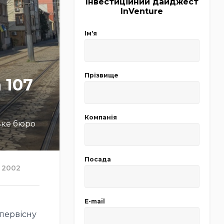
Інвестиційний дайджест
InVenture
Імʼя
Прізвище
 107
Компанія
ьке бюро
Посада
2002
E-mail
 первісну