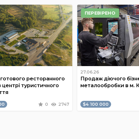
ПЕРЕВІРЕНО
27.06.26
готового ресторанного
Продаж діючого бізне
в центрі туристичного
металообробки в м. 
ття
00
0
2747
$4 100 000