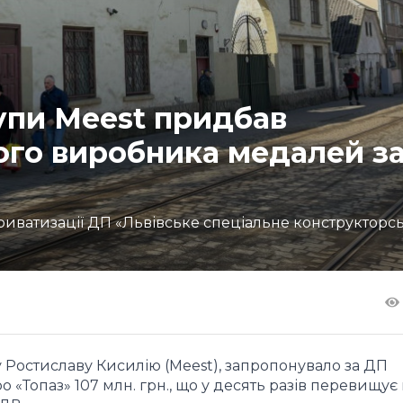
упи Meest придбав
ого виробника медалей за
приватизації ДП «Львівське спеціальне конструкторс
 Ростиславу Кисилію (Meest), запропонувало за ДП
 «Топаз» 107 млн. грн., що у десять разів перевищує