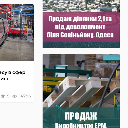
су в сфері
Київ
9
14796