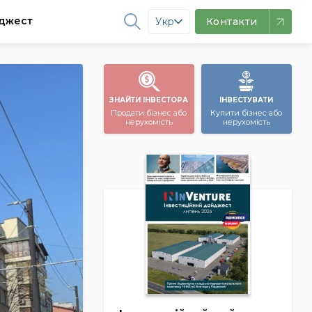
джест
Укр
Контакти
ЗНАЙТИ ІНВЕСТОРА
ІНВЕСТУВАТИ
Продати бізнес або
Купити бізнес або
нерухомість
нерухомість