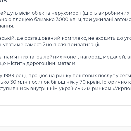
ПДВ.
йдуть вісім об'єктів нерухомості (шість виробничих 
ьною площею близько 3000 кв. м, три уживані автомоб
нання.
ській, де розташований комплекс, не входить до уго
ватиме самостійно після приватизації.
 пам'ятних та ювілейних монет, нагород, медалей, ві
о містить дорогоцінні метали.
 у 1989 році, працює на ринку поштових послуг у сег
ько 30 млн посилок більш ніж у 70 країн. Історично 
поступившись внутрішнім українським ринком «Укрпош