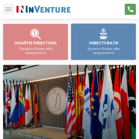
ЗНАЙТИ ІНВЕСТОРА
ІНВЕСТУВАТИ
Продати бізнес або
Купити бізнес або
нерухомість
нерухомість