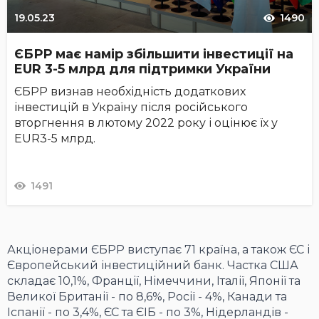
19.05.23
1490
ЄБРР має намір збільшити інвестиції на
EUR 3-5 млрд для підтримки України
ЄБРР визнав необхідність додаткових
інвестицій в Україну після російського
вторгнення в лютому 2022 року і оцінює їх у
EUR3-5 млрд.
1491
Акціонерами ЄБРР виступає 71 країна, а також ЄС і
Європейський інвестиційний банк. Частка США
складає 10,1%, Франції, Німеччини, Італії, Японії та
Великої Британії - по 8,6%, Росії - 4%, Канади та
Іспанії - по 3,4%, ЄС та ЄІБ - по 3%, Нідерландів -