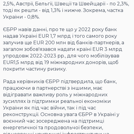
2,5%, Австрії, Бельгії, Швеції та Швейцарії - по 2,3%,
тоді як решти - від 1,3% і нижче. Зокрема, частка
України - 0,8%.
ЄБРР навів данні, про те що у 2022 року банк
надав Україні EUR 1,7 млрд і того самого року
залучив ще EUR 200 млн від банків-партнерів, а
загалом зобов'язався надати країні EUR 3 млрд
упродовж 2022-2023 рр., для чого мобілізував
EUR1,5 млрд від 19 міжнародних донорів, щоб
покрити частину ризику.
Рада керівників ЄБРР підтвердила, що банк,
працюючи в партнерстві з іншими, має
відігравати важливу роль у міжнародних
зусиллях із підтримки реальної економіки
України як під час війни, так і під час
реконструкції. Основна увага ЄБРР в Україні у
воєнний час зосереджена на підтримці
енергетичної та продовольчої безпеки,