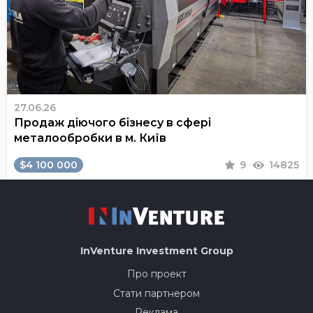
27.06.26
Продаж діючого бізнесу в сфері
металообробки в м. Київ
$4 100 000
9
14825
InVenture
Investment Group
Про проект
Стати партнером
Реклама