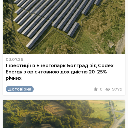
03.07.26
Інвестиції в Енергопарк Болград від Codex
Energy з орієнтовною дохідністю 20–25%
річних
Договірна
0
9779