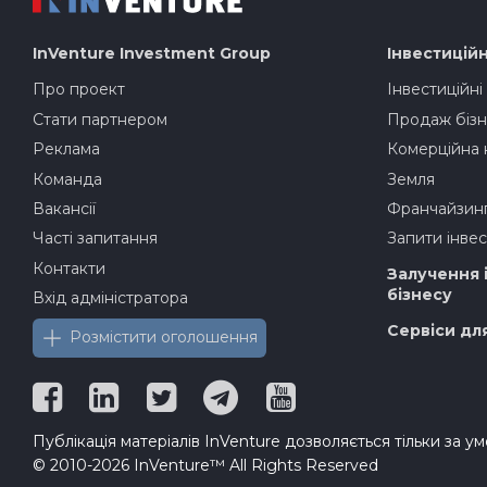
InVenture
Investment Group
Інвестиційн
Про проект
Інвестиційні
Стати партнером
Продаж бізн
Реклама
Комерційна 
Команда
Земля
Вакансії
Франчайзин
Часті запитання
Запити інвес
Контакти
Залучення 
бізнесу
Вхід адміністратора
Сервіси дл
Розмістити оголошення
Публікація матеріалів InVenture дозволяється тільки за у
© 2010-2026 InVenture™ All Rights Reserved