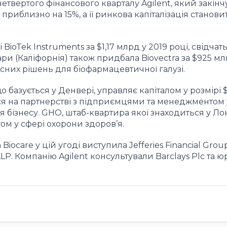
четвертого фінансового кварталу Agilent, який закінч
приблизно на 15%, а її ринкова капіталізація станови
BioTek Instruments за $1,17 млрд у 2019 році, свідчать
ари (Каліфорнія) також придбала Biovectra за $925 мл
них рішень для біофармацевтичної галузі.
о базується у Денвері, управляє капіталом у розмірі 
ься на партнерстві з підприємцями та менеджментом 
ня бізнесу. GHO, штаб-квартира якої знаходиться у Лон
ом у сфері охорони здоров’я.
ocare у цій угоді виступила Jefferies Financial Group 
P. Компанію Agilent консультували Barclays Plc та 