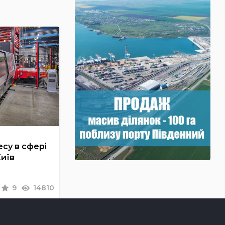
су в сфері
Київ
9
14810