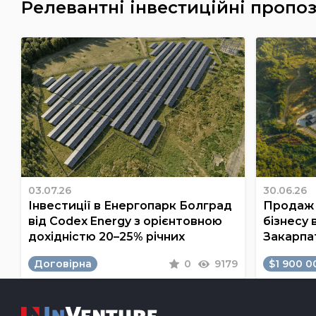
Релевантні інвестиційні пропоз
03.07.26
30.06.26
Інвестиції в Енергопарк Болград
Продаж 
від Codex Energy з орієнтовною
бізнесу 
дохідністю 20–25% річних
Закарпа
Договірна
0
9179
$1 900 0