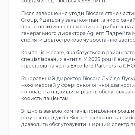
коштами і оцінюється у $950 млн.
Після завершення угоди Biocare стане частино
Group, йдеться у заяві компанії, з якою озн
почне позитивно впливати на прибуток на ак
генерального директора Agilent Падрейга 
сприяти довгостроковому зростанню вартост
Компанія Biocare, яка базується в районі за
спеціалізованих антитіл. У 2025 році її ви
інвесторів на чолі з Excellere Partners та GHO 
Генеральний директор Biocare Луїс де Лусурі
можливостей у сфері онкологічної діагнос
інновації та підвищити рівень обслуговуванн
користь пацієнтам.
Згідно із заявою компанії, придбання розшир
рахунок продуктів Biocare, включно з антит
дозволить обслуговувати ширший спектр лабо