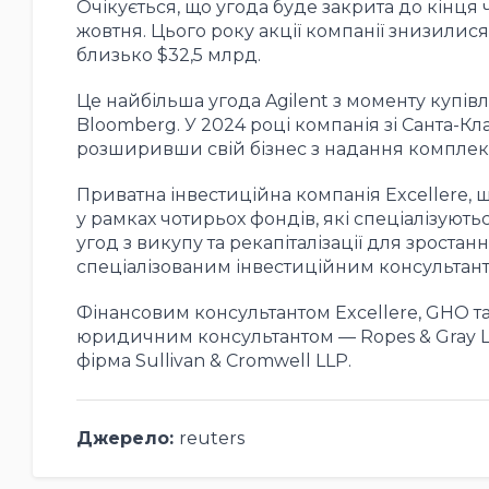
Очікується, що угода буде закрита до кінця 
жовтня. Цього року акції компанії знизилися 
близько $32,5 млрд.
Це найбільша угода Agilent з моменту купівлі 
Bloomberg. У 2024 році компанія зі Санта-Кл
розширивши свій бізнес з надання комплекс
Приватна інвестиційна компанія Excellere, щ
у рамках чотирьох фондів, які спеціалізуют
угод з викупу та рекапіталізації для зростан
спеціалізованим інвестиційним консультант
Фінансовим консультантом Excellere, GHO та Bi
юридичним консультантом — Ropes & Gray LL
фірма Sullivan & Cromwell LLP.
Джерело:
reuters