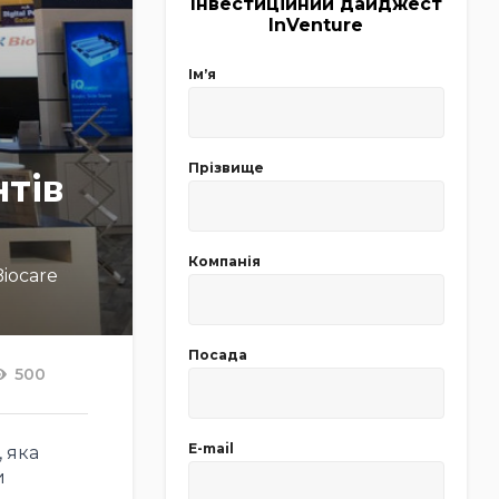
Інвестиційний дайджест
InVenture
Імʼя
Прізвище
нтів
Компанія
iocare
Посада
500
E-mail
 яка
и