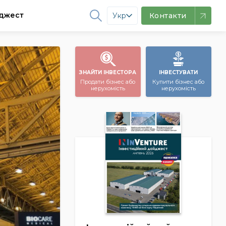
джест
Укр
Контакти
ЗНАЙТИ ІНВЕСТОРА
ІНВЕСТУВАТИ
Продати бізнес або
Купити бізнес або
нерухомість
нерухомість