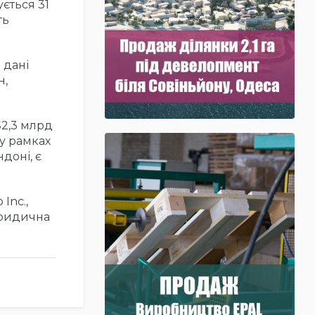
ується 31
ть
 дані
н,
$2,3 млрд
у рамках
доні, є
Inc.,
юридична