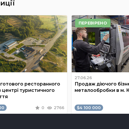
иції
ПЕРЕВІРЕНО
27.06.26
готового ресторанного
Продаж діючого бізне
в центрі туристичного
металообробки в м. 
ття
00
0
2766
$4 100 000