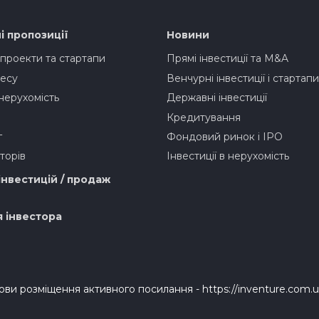
і пропозиції
Новини
 проекти та стартапи
Прямі інвестиції та M&A
есу
Венчурні інвестиції і стартапи
нерухомість
Державні інвестиції
Кредитування
г
Фондовий ринок і IPO
торів
Інвестиції в нерухомість
інвестицій / продаж
я інвестора
мови розміщення активного посилання - https://inventure.com.u