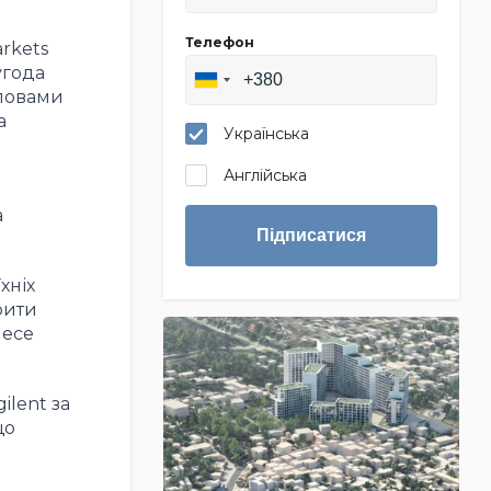
Телефон
arkets
угода
словами
а
Українська
Англійська
а
Підписатися
хніх
рити
несе
ilent за
що