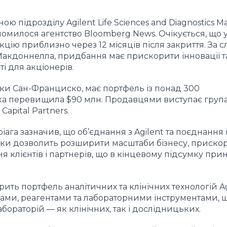
ю підрозділу Agilent Life Sciences and Diagnostics M
айомилося агентство Bloomberg News. Очікується, що 
цію приблизно через 12 місяців після закриття. За 
Макдоннелла, придбання має прискорити інновації т
і для акціонерів.
токи Сан-Франциско, має портфель із понад 300
ручка перевищила $90 млн. Продавцями виступає груп
Capital Partners.
ага зазначив, що об’єднання з Agilent та поєднання ї
тики дозволить розширити масштаби бізнесу, приско
я клієнтів і партнерів, що в кінцевому підсумку при
ить портфель аналітичних та клінічних технологій Ag
ілами, реагентами та лабораторними інструментами, 
раторій — як клінічних, так і дослідницьких.