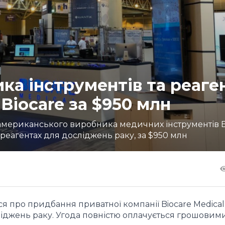
ка інструментів та реаге
Biocare за $950 млн
американського виробника медичних інструментів B
а реагентах для досліджень раку, за $950 млн
ся про придбання приватної компанії Biocare Medical,
ліджень раку. Угода повністю оплачується грошовим