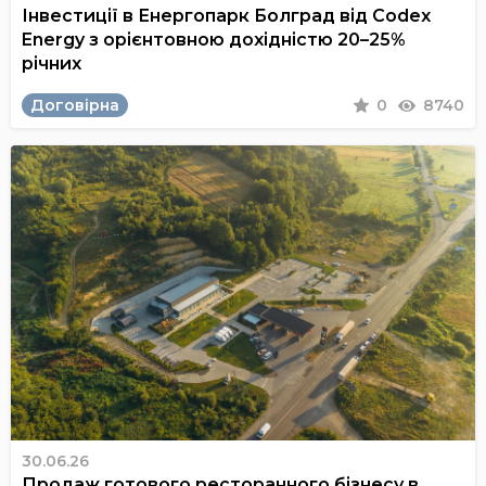
Інвестиції в Енергопарк Болград від Codex
Energy з орієнтовною дохідністю 20–25%
річних
Договірна
0
8740
30.06.26
Продаж готового ресторанного бізнесу в