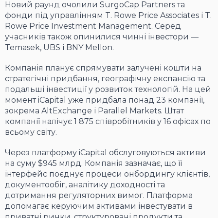
Новий раунд очолили
SurgoCap Partners
та
фонди під управлінням
T. Rowe Price Associates
і
T.
Rowe Price Investment Management.
Серед
учасників також опинилися чинні інвестори
—
Temasek, UBS
і
BNY Mellon.
Компанія планує спрямувати залучені кошти на
стратегічні придбання
,
географічну експансію та
подальші інвестиції у розвиток технологій
.
На цей
момент
iCapital
уже придбала понад
23
компанії
,
зокрема
AltExchange
і
Parallel Markets.
Штат
компанії налічує
1 875
співробітників у
16
офісах по
всьому світу
.
Через платформу
iCapital
обслуговуються активи
на суму
$945
млрд
.
Компанія зазначає
,
що її
інтерфейс поєднує процеси онбордингу клієнтів
,
документообіг
,
аналітику доходності та
дотримання регуляторних вимог
.
Платформа
допомагає керуючим активами інвестувати в
приватні ринки, структуровані продукти та