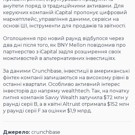
ануїтети поряд із традиційними активами. Для
керуючих компаній iCapital пропонує цифровий
маркетплейс, управління даними, сервіси на
основі ШІ, інструменти для продажів та звітності.
Оголошення про новий раунд відбулося через
два дні після того, як BNY Mellon повідомив про
партнерство з iCapital задля розширення своїх
можливостей в альтернативних інвестиціях.
За даними Crunchbase, інвестиції в американські
фінтех-компанії залишаються на високому рівні в
останні квартали. Особливо активний інтерес
інвесторів до напряму wealthtech. Так, на початку
липня компанія Savvy Wealth залучила $72 млн у
раунді серії B, а в квітні Altruist отримала $152 млн
у раунді серії F за оцінки $1,9 млрд.
Джерело:
crunchbase