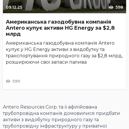
09.12.25
598
Американська газодобувна компанія
Antero купує активи HG Energy за $2,8
млрд
Американська газодобувна компанія Antero
купує у HG Energy активи з видобутку та
транспортування природного газу за $2,8 млрд,
розширюючи свої запаси палива
599
Antero Resources Corp. та її афілійована
трубопровідна компанія домовилися придбати
активи з видобутку природного газу та
трубопровідну інфраструктуру у приватної