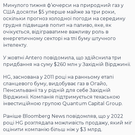
Минулого тижня ф’ючерси на природний газ у
США досягли $5 уперше майже за три роки,
оскільки прогноз холодної погоди на середину
грудня підвищив попит на паливо, яке, як
очікується, відіграватиме важливу роль в
енергетичному секторі на тлі буму штучного
інтелекту.
У жовтні Antero повідомила, що здійснила три
придбання на суму $260 млн у Західній Вірджинії.
HG, заснована у 2011 році на ранньому етапі
сланцевого буму, видобуває газ в Огайо,
Пенсильванії та у рідній для себе Західній
Вірджинії. Компанія підтримується техаською
інвестиційною групою Quantum Capital Group.
Раніше Bloomberg News повідомляв, що у 2022
році HG розглядала можливість продажу, який міг
оцінити компанію більш ніж у $3 млрд.