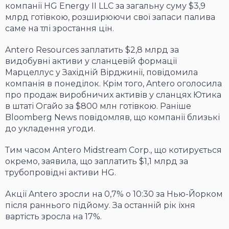
компанії HG Energy II LLC за загальну суму $3,9
млрд готівкою, розширюючи свої запаси палива
саме на тлі зростання цін.
Antero Resources заплатить $2,8 млрд за
видобувні активи у сланцевій формації
Марцеллус у Західній Вірджинії, повідомила
компанія в понеділок. Крім того, Antero оголосила
про продаж виробничих активів у сланцях Ютика
в штаті Огайо за $800 млн готівкою. Раніше
Bloomberg News повідомляв, що компанії близькі
до укладення угоди.
Тим часом Antero Midstream Corp., що котирується
окремо, заявила, що заплатить $1,1 млрд за
трубопровідні активи HG.
Акції Antero зросли на 0,7% о 10:30 за Нью-Йорком
після раннього підйому. За останній рік їхня
вартість зросла на 17%.