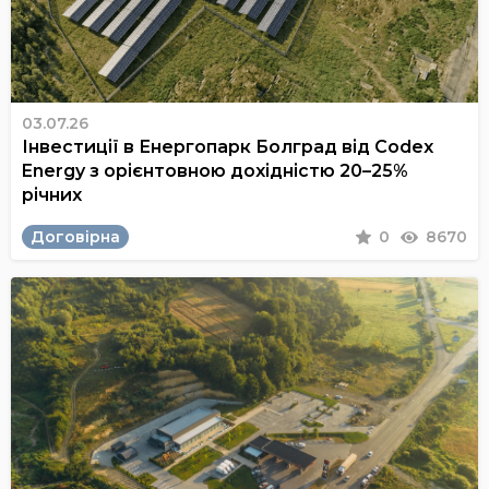
03.07.26
Інвестиції в Енергопарк Болград від Codex
Energy з орієнтовною дохідністю 20–25%
річних
Договірна
0
8670