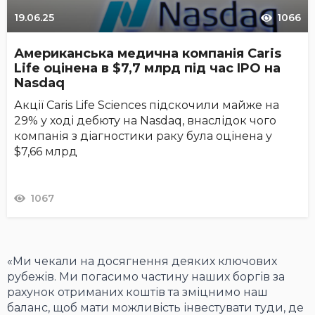
19.06.25
1066
Американська медична компанія Caris
Life оцінена в $7,7 млрд під час IPO на
Nasdaq
Акції Caris Life Sciences підскочили майже на
29% у ході дебюту на Nasdaq, внаслідок чого
компанія з діагностики раку була оцінена у
$7,66 млрд
1067
«Ми чекали на досягнення деяких ключових
рубежів. Ми погасимо частину наших боргів за
рахунок отриманих коштів та зміцнимо наш
баланс, щоб мати можливість інвестувати туди, де