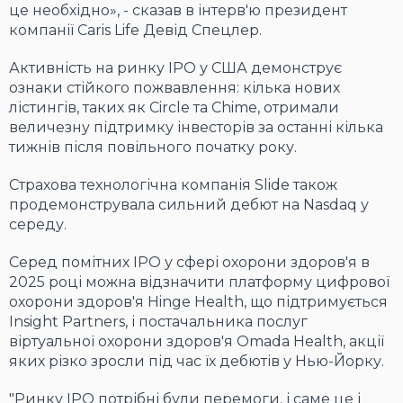
це необхідно», - сказав в інтерв'ю президент
компанії Caris Life Девід Спецлер.
Активність на ринку IPO у США демонструє
ознаки стійкого пожвавлення: кілька нових
лістингів, таких як Circle та Chime, отримали
величезну підтримку інвесторів за останні кілька
тижнів після повільного початку року.
Страхова технологічна компанія Slide також
продемонструвала сильний дебют на Nasdaq у
середу.
Серед помітних IPO у сфері охорони здоров'я в
2025 році можна відзначити платформу цифрової
охорони здоров'я Hinge Health, що підтримується
Insight Partners, і постачальника послуг
віртуальної охорони здоров'я Omada Health, акції
яких різко зросли під час їх дебютів у Нью-Йорку.
"Ринку IPO потрібні були перемоги, і саме це і