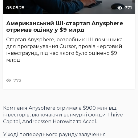
05.05.25
771
Американський ШІ-стартап Anysphere
отримав оцінку у $9 млрд
Стартап Anysphere, розробник ШІ-помічника
для програмування Cursor, провів черговий
інвестраунд, під час якого було оцінено $9
млрд
772
Компанія Anysphere отримала $900 млн від
інвесторів, включаючи венчурні фонди Thrive
Capital, Andreessen Horowitz та Accel.
У ході попереднього раунду залучення