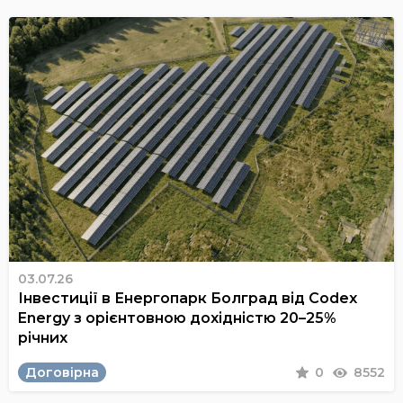
03.07.26
Інвестиції в Енергопарк Болград від Codex
Energy з орієнтовною дохідністю 20–25%
річних
Договірна
0
8552