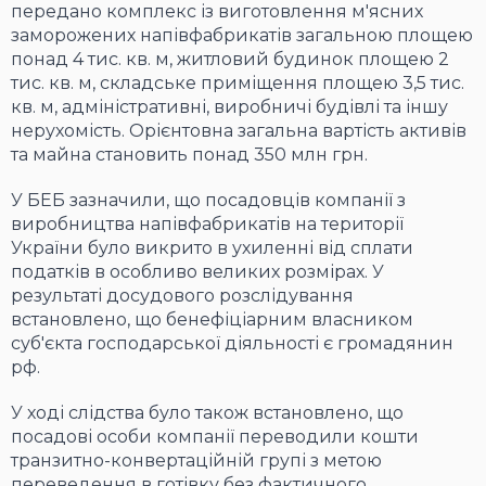
передано комплекс із виготовлення м'ясних
заморожених напівфабрикатів загальною площею
понад 4 тис. кв. м, житловий будинок площею 2
тис. кв. м, складське приміщення площею 3,5 тис.
кв. м, адміністративні, виробничі будівлі та іншу
нерухомість. Орієнтовна загальна вартість активів
та майна становить понад 350 млн грн.
У БЕБ зазначили, що посадовців компанії з
виробництва напівфабрикатів на території
України було викрито в ухиленні від сплати
податків в особливо великих розмірах. У
результаті досудового розслідування
встановлено, що бенефіціарним власником
суб'єкта господарської діяльності є громадянин
рф.
У ході слідства було також встановлено, що
посадові особи компанії переводили кошти
транзитно-конвертаційній групі з метою
переведення в готівку без фактичного