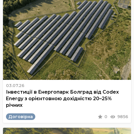
03.07.26
Інвестиції в Енергопарк Болград від Codex
Energy з орієнтовною дохідністю 20–25%
річних
Договірна
0
9856