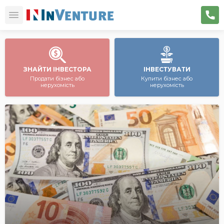
ЗНАЙТИ ІНВЕСТОРА
ІНВЕСТУВАТИ
Продати бізнес або
Купити бізнес або
нерухомість
нерухомість