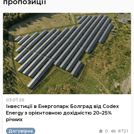
пропозиції
03.07.26
Інвестиції в Енергопарк Болград від Codex
Energy з орієнтовною дохідністю 20–25%
річних
Договірна
0
8721