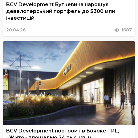
BGV Development Буткевича нарощує
девелоперський портфель до $300 млн
інвестицій
20.04.26
1687
BGV Development построит в Боярке ТРЦ
«Жито» площадью 24 тыс. кв. м