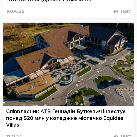
10.06.26
1687
Співвласник АТБ Геннадій Буткевич інвестує
понад $20 млн у котеджне містечко Equides
Villas
13.11.24
1687