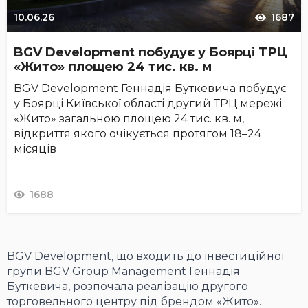
10.06.26
1687
BGV Development побудує у Боярці ТРЦ
«Жито» площею 24 тис. кв. м
BGV Development Геннадія Буткевича побудує
у Боярці Київської області другий ТРЦ мережі
«Жито» загальною площею 24 тис. кв. м,
відкриття якого очікується протягом 18–24
місяців
1688
BGV Development, що входить до інвестиційної
групи BGV Group Management Геннадія
Буткевича, розпочала реалізацію другого
торговельного центру під брендом «Жито».