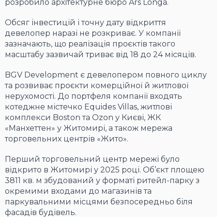
розробило архітектурне бюро Ars Longa.
Обсяг інвестицій і точну дату відкриття
девелопер наразі не розкриває. У компанії
зазначають, що реалізація проєктів такого
масштабу зазвичай триває від 18 до 24 місяців.
BGV Development є девелопером повного циклу
та розвиває проєкти комерційної й житлової
нерухомості. До портфеля компанії входять
котеджне містечко Equides Villas, житлові
комплекси Boston та Ozon у Києві, ЖК
«Манхеттен» у Житомирі, а також мережа
торговельних центрів «Жито».
Перший торговельний центр мережі було
відкрито в Житомирі у 2025 році. Об’єкт площею
3811 кв. м збудований у форматі ритейл-парку з
окремими входами до магазинів та
паркувальними місцями безпосередньо біля
фасадів будівель.