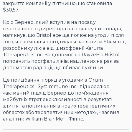
закриття компанії у п'ятницю, що становила
$30,57.
Кріс Бернер, який вступив на посаду
генерального директора на початку листопада,
натякнув, що Bristol все ще полює на угоди після
того, як компанія погодилася заплатити $14 млрд
розробнику ліків від шизофренії Karuna
Therapeutics Inc. За допомогою RayzeBio Bristol
поповнить портфель ліків, націлених на рак за
допомогою радіації, що вбиває пухлини.
Це придбання, поряд з угодами з Orum
Therapeutics і SystImmune Inc., підкреслює
«активний підхід Бернер до пом'якшення
майбутніх втрат ексклюзивності в результаті
злиття та поглинання в нових терапевтичних
областях або терапевтичних методах», - заявив
аналітик William Blair Метт Фіппс.