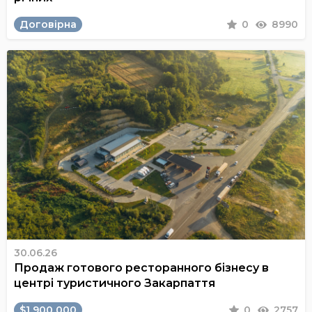
Договірна
0
8990
30.06.26
Продаж готового ресторанного бізнесу в
центрі туристичного Закарпаття
$1 900 000
0
2757