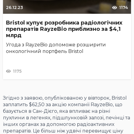
26.12.23
1174
Bristol купує розробника радіологічних
препаратів RayzeBio приблизно за $4,1
млрд
Угода з RayzeBio допоможе розширити
онкологічний портфель Bristol
1175
Згідно з заявою, опублікованою у вівторок, Bristol
заплатить $62,50 за акцію компанії RayzeBio, що
базується в Сан-Дієго, яка впливає на різні
пухлини в легенях, підшлунковій залозі, печінці та
інших органах за допомогою радіоактивних
препаратів. Це більш ніж удвічі перевищує ціну