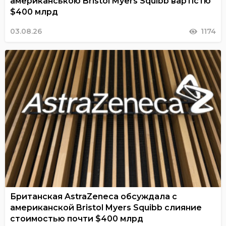
американською Bristol Myers Squibb вартістю
$400 млрд
03.08.26
1174
Британская AstraZeneca обсуждала с
американской Bristol Myers Squibb слияние
стоимостью почти $400 млрд