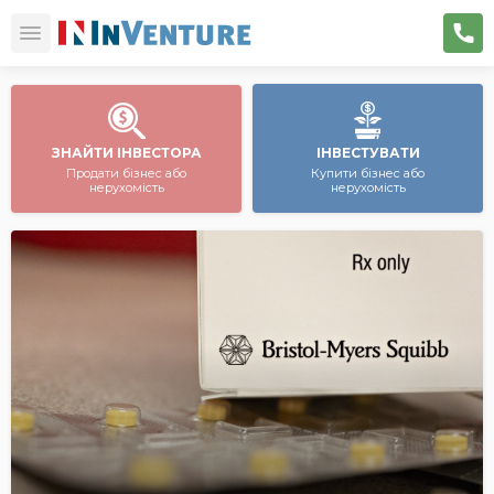
ЗНАЙТИ ІНВЕСТОРА
ІНВЕСТУВАТИ
Продати бізнес або
Купити бізнес або
нерухомість
нерухомість