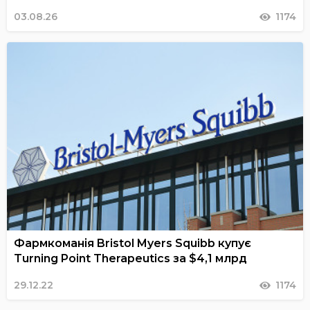
03.08.26
1174
Фармкоманія Bristol Myers Squibb купує
Turning Point Therapeutics за $4,1 млрд
29.12.22
1174