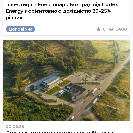
Інвестиції в Енергопарк Болград від Codex
Energy з орієнтовною дохідністю 20–25%
річних
Договірна
0
9488
30.06.26
Продаж готового ресторанного бізнесу в