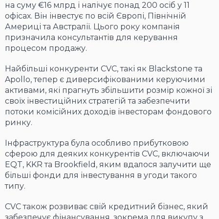
на суму €16 млрд і налічує понад 200 осіб у 11
офісах. Він інвестує по всій Європі, Північній
Америці та Австралії. Цього року компанія
призначила консультантів для керування
процесом продажу.
Найбільші конкуренти CVC, такі як Blackstone та
Apollo, тепер є диверсифікованими керуючими
активами, які прагнуть збільшити розмір кожної зі
своїх інвестиційних стратегій та забезпечити
потоки комісійних доходів інвесторам фондового
ринку.
Інфраструктура була особливо прибутковою
сферою для деяких конкурентів CVC, включаючи
EQT, KKR та Brookfield, яким вдалося залучити ще
більші фонди для інвестування в угоди такого
типу.
CVC також розвиває свій кредитний бізнес, який
забезпечує фінансування, зокрема для викупу з