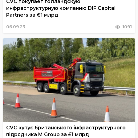
CVC покупает голландскую
инфраструктурную компанию DIF Capital
Partners за €1 млрд
06.09.23
1091
CVC купує британського інфраструктурного
підрядника M Group за £1 млрд