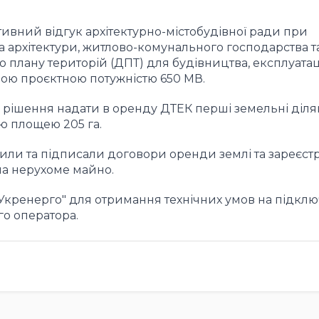
ивний відгук архітектурно-містобудівної ради при
а архітектури, житлово-комунального господарства т
плану територій (ДПТ) для будівництва, експлуатаці
ною проєктною потужністю 650 МВ.
и рішення надати в оренду ДТЕК перші земельні діл
ою площею 205 га.
или та підписали договори оренди землі та зареєст
на нерухоме майно.
"Укренерго" для отримання технічних умов на підкл
о оператора.