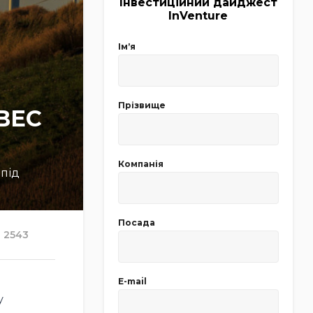
Інвестиційний дайджест
InVenture
Імʼя
Прізвище
 ВЕС
Компанія
 під
Посада
2543
E-mail
у