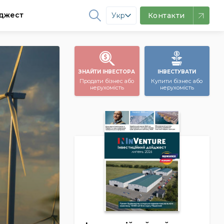
джест
Укр
Контакти
ЗНАЙТИ ІНВЕСТОРА
ІНВЕСТУВАТИ
Продати бізнес або
Купити бізнес або
нерухомість
нерухомість