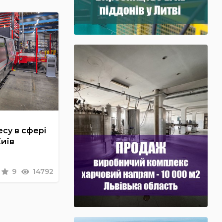
су в сфері
Київ
9
14792