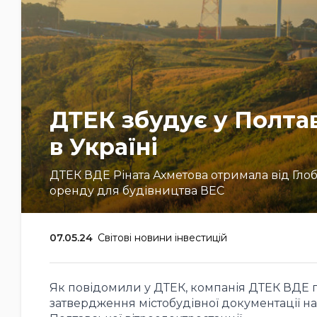
ДТЕК збудує у Полтав
в Україні
ДТЕК ВДЕ Ріната Ахметова отримала від Глоб
оренду для будівництва ВЕС
07.05.24
Світові новини інвестицій
Як повідомили у ДТЕК, компанія ДТЕК ВДЕ
затвердження містобудівної документації на