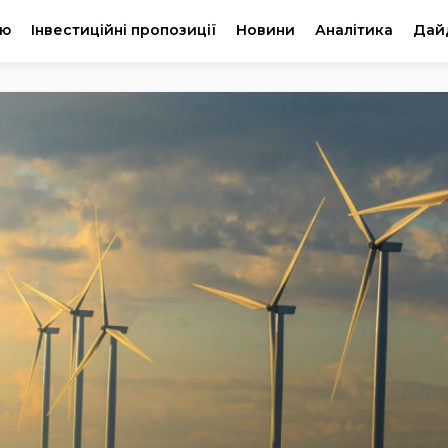
ію
Інвестиційні пропозиції
Новини
Аналітика
Дай