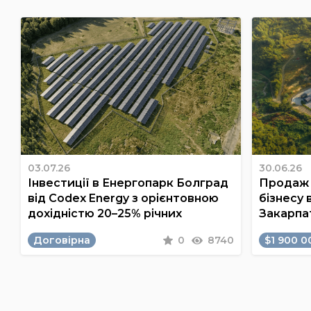
03.07.26
30.06.26
Інвестиції в Енергопарк Болград
Продаж 
від Codex Energy з орієнтовною
бізнесу 
дохідністю 20–25% річних
Закарпа
Договірна
0
8740
$1 900 0