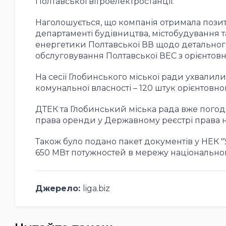
Полтавської вітроелектростанції.
Наголошується, що компанія отримала позит
департаменті будівництва, містобудування т
енергетики Полтавської ВВ щодо детального 
обслуговування Полтавської ВЕС з орієнтов
На сесії Глобинського міської ради ухвалил
комунальної власності – 120 штук орієнтовн
ДТЕК та Глобинський міська рада вже погод
права оренди у Державному реєстрі права 
Також було подано пакет документів у НЕК 
650 МВт потужностей в мережу національног
Джерело:
liga.biz