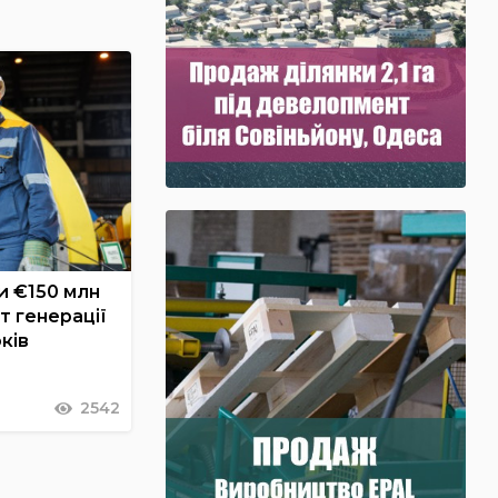
и €150 млн
т генерації
ків
2542