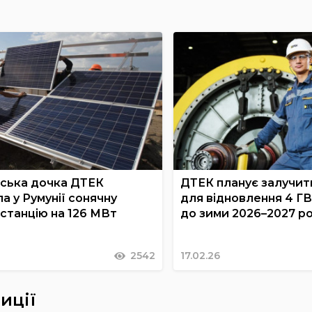
ська дочка ДТЕК
ДТЕК планує залучит
а у Румунії сонячну
для відновлення 4 ГВ
станцію на 126 МВт
до зими 2026–2027 ро
2542
17.02.26
иції