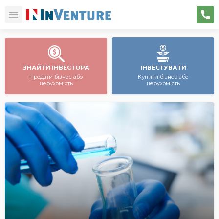
ЗНАЙТИ ІНВЕСТОРА
ІНВЕСТУВАТИ
Продати бізнес або
Купити бізнес або
нерухомість
нерухомість