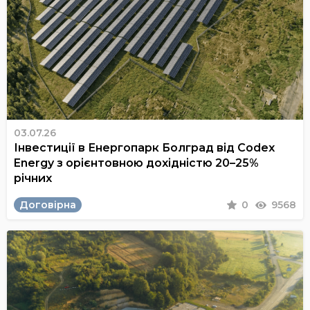
03.07.26
Інвестиції в Енергопарк Болград від Codex
Energy з орієнтовною дохідністю 20–25%
річних
Договірна
0
9568