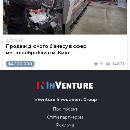
27.06.26
Продаж діючого бізнесу в сфері
металообробки в м. Київ
$4 100 000
9
14821
InVenture
Investment Group
Про проект
Стати партнером
Реклама