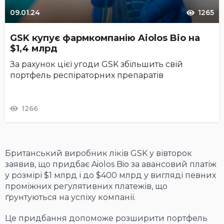
09.01.24
1265
GSK купує фармкомпанію Aiolos Bio на
$1,4 млрд
За рахунок цієї угоди GSK збільшить свій
портфель респіраторних препаратів
1266
Британський виробник ліків GSK у вівторок
заявив, що придбає Aiolos Bio за авансовий платіж
у розмірі $1 млрд і до $400 млрд у вигляді певних
проміжних регулятивних платежів, що
ґрунтуються на успіху компанії.
Це придбання допоможе розширити портфель