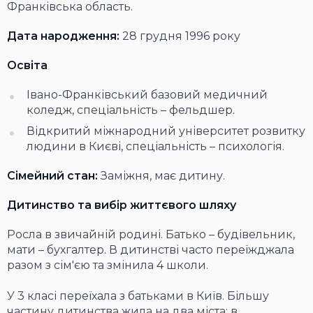
Франківська область.
Дата народження:
28 грудня 1996 року
Освіта
Івано-Франківський базовий медичний
коледж, спеціальність – фельдшер.
Відкритий міжнародний університет розвитку
людини в Києві, спеціальність – психологія.
Сімейний стан:
Заміжня, має дитину.
Дитинство та вибір життєвого шляху
Росла в звичайній родині. Батько – будівельник,
мати – бухгалтер. В дитинстві часто переїжджала
разом з сім'єю та змінила 4 школи.
У 3 класі переїхала з батьками в Київ. Більшу
частину дитинства жила на два міста: в