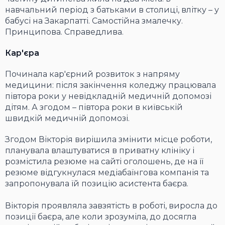
навчальний період з батьками в столиці, влітку – у
бабусі на Закарпатті. Самостійна змалечку.
Принципова. Справедлива.
Кар'єра
Починала кар'єрний розвиток з напряму
медицини: після закінчення коледжу працювала
півтора роки у невідкладній медичній допомозі
дітям. А згодом – півтора роки в київській
швидкій медичній допомозі.
Згодом Вікторія вирішила змінити місце роботи,
планувала влаштуватися в приватну клініку і
розмістила резюме на сайті оголошень, де на її
резюме відгукнулася медіабаїнгова компанія та
запропонувала їй позицію асистента баєра.
Вікторія проявляла завзятість в роботі, виросла до
позиції баєра, але коли зрозуміла, до досягла