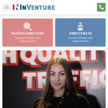
ЗНАЙТИ ІНВЕСТОРА
ІНВЕСТУВАТИ
Продати бізнес або
Купити бізнес або
нерухомість
нерухомість