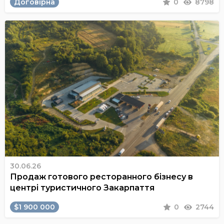
Договірна
0
8798
30.06.26
Продаж готового ресторанного бізнесу в
центрі туристичного Закарпаття
$1 900 000
0
2744