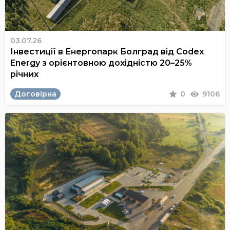
03.07.26
Інвестиції в Енергопарк Болград від Codex
Energy з орієнтовною дохідністю 20–25%
річних
Договірна
0
9106