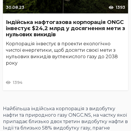
30.08.23
1393
Індійська нафтогазова корпорація ONGC
інвестує $24,2 млрд у досягнення мети з
нульових викидів
Корпорація інвестує в проекти екологічно
чистої енергетики, щоб досягти своєї мети з
нульових викидів вуглекислого газу до 2038
року
1394
Найбільша індійська корпорація з видобутку
нафти та природного газу ONGC.NS, на частку якої
припадає близько двох третин видобутку нафти в
Індії та близько 58% видобутку газу, прагне