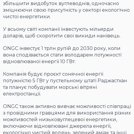
збільшити видобуток вуглеводнів, одночасно
зміцнюючи свою присутність у секторі екологічно
чистої енергетики.
У всьому світі компанії інвестують мільярди
доларів, щоб скоротити свої викиди нанівець.
ONGC інвестує 1 трлн рупій до 2030 року, коли
вона сподівається стати володарем потужності
відновлюваної енергії 10 ГВт.
Компанія будує проєкт сонячної енергії
потужністю 5 ГВт у пустельному штаті Раджастхан
та планує побудувати морські вітряні
електростанції.
ONGC також активно вивчає можливості співпраці
з провідними гравцями для використання різних
можливостей низьковуглецевої енергетики,
включаючи відновлювані джерела енергії,
екологічно чистий водень, зелений аміак та інші