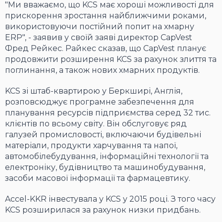
"Ми вважаємо, що KCS має хороші можливості для
прискорення зростання найближчими роками,
використовуючи постійний попит на хмарну
ERP", - заявив у своїй заяві директор CapVest
Фред Рейкес. Райкес сказав, що CapVest планує
продовжити розширення KCS за рахунок злиття та
поглинання, а також нових хмарних продуктів.
KCS зі штаб-квартирою у Беркширі, Англія,
розповсюджує програмне забезпечення для
планування ресурсів підприємства серед 32 тис.
клієнтів по всьому світу. Він обслуговує ряд
галузей промисловості, включаючи будівельні
матеріали, продукти харчування та напої,
автомобілебудування, інформаційні технології та
електроніку, будівництво та машинобудування,
засоби масової інформації та фармацевтику.
Accel-KKR інвестувала у KCS у 2015 році. З того часу
KCS розширилася за рахунок низки придбань.