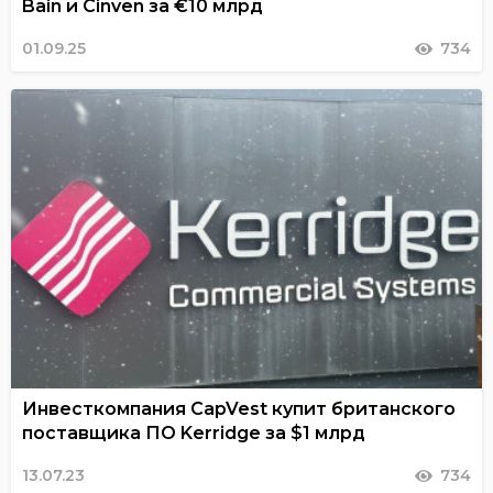
Bain и Cinven за €10 млрд
01.09.25
734
Инвесткомпания CapVest купит британского
поставщика ПО Kerridge за $1 млрд
13.07.23
734