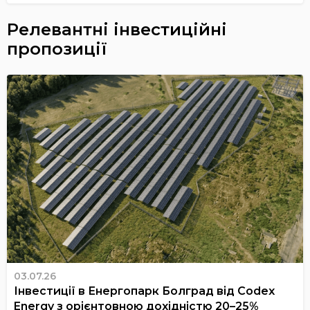
Релевантні інвестиційні
пропозиції
03.07.26
Інвестиції в Енергопарк Болград від Codex
Energy з орієнтовною дохідністю 20–25%