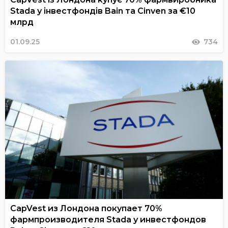
Stada у інвестфондів Bain та Cinven за €10
млрд
01.09.25
734
CapVest из Лондона покупает 70%
фармпроизводителя Stada у инвестфондов