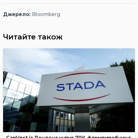
Джерело:
Bloomberg
Читайте також
CapVest із Лондона купує 70% фармвиробника