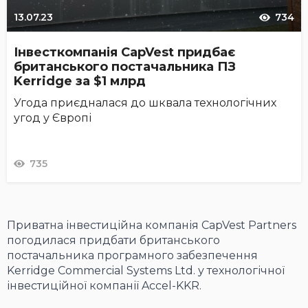
13.07.23
734
Інвесткомпанія CapVest придбає
британського постачальника ПЗ
Kerridge за $1 млрд
Угода приєдналася до шквала технологічних
угод у Європі
735
Приватна інвестиційна компанія CapVest Partners
погодилася придбати британського
постачальника програмного забезпечення
Kerridge Commercial Systems Ltd. у технологічної
інвестиційної компанії Accel-KKR.