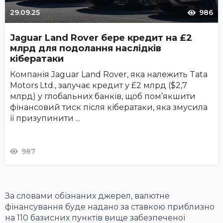
29.09.25
986
Jaguar Land Rover бере кредит на £2
млрд для подолання наслідків
кібератаки
Компанія Jaguar Land Rover, яка належить Tata
Motors Ltd., залучає кредит у £2 млрд ($2,7
млрд) у глобальних банків, щоб пом’якшити
фінансовий тиск після кібератаки, яка змусила
її призупинити ...
987
За словами обізнаних джерел, валютне
фінансування буде надано за ставкою приблизно
на 110 базисних пунктів вище забезпеченої