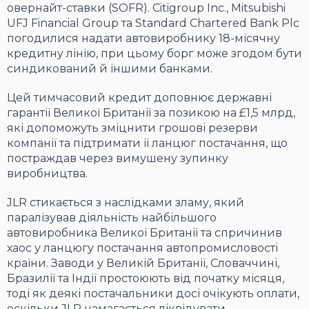
овернайт-ставки (SOFR). Citigroup Inc., Mitsubishi
UFJ Financial Group та Standard Chartered Bank Plc
погодилися надати автовиробнику 18-місячну
кредитну лінію, при цьому борг може згодом бути
синдикований й іншими банками.
Цей тимчасовий кредит доповнює державні
гарантії Великої Британії за позикою на £1,5 млрд,
які допоможуть зміцнити грошові резерви
компанії та підтримати її ланцюг постачання, що
постраждав через вимушену зупинку
виробництва.
JLR стикається з наслідками зламу, який
паралізував діяльність найбільшого
автовиробника Великої Британії та спричинив
хаос у ланцюгу постачання автопромисловості
країни. Заводи у Великій Британії, Словаччині,
Бразилії та Індії простоюють від початку місяця,
тоді як деякі постачальники досі очікують оплати,
оскільки JLR намагається ліквідувати