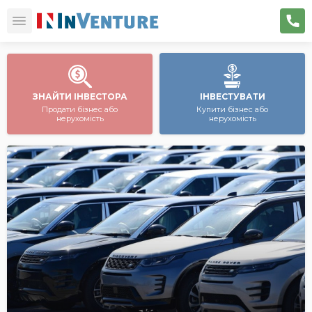
ЗНАЙТИ ІНВЕСТОРА
ІНВЕСТУВАТИ
Продати бізнес або
Купити бізнес або
нерухомість
нерухомість