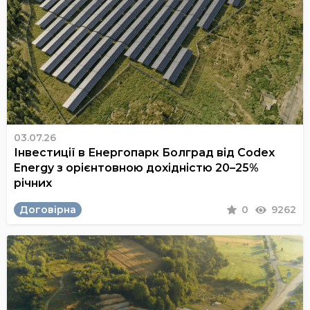
03.07.26
Інвестиції в Енергопарк Болград від Codex
Energy з орієнтовною дохідністю 20–25%
річних
Договірна
0
9262