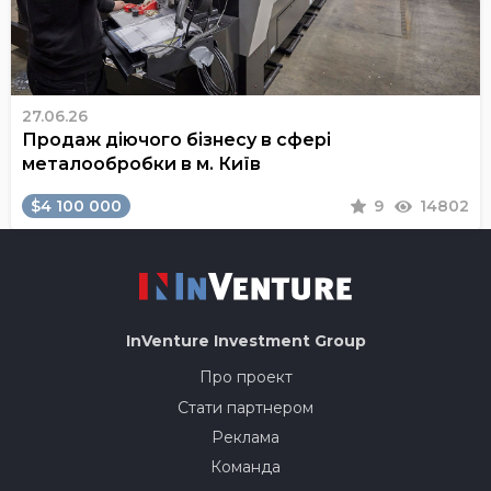
27.06.26
Продаж діючого бізнесу в сфері
металообробки в м. Київ
$4 100 000
9
14802
InVenture
Investment Group
Про проект
Стати партнером
Реклама
Команда