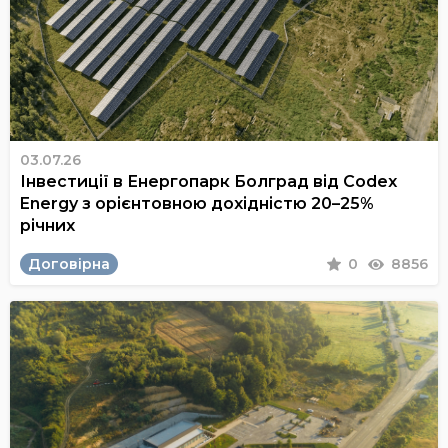
03.07.26
Інвестиції в Енергопарк Болград від Codex
Energy з орієнтовною дохідністю 20–25%
річних
Договірна
0
8856