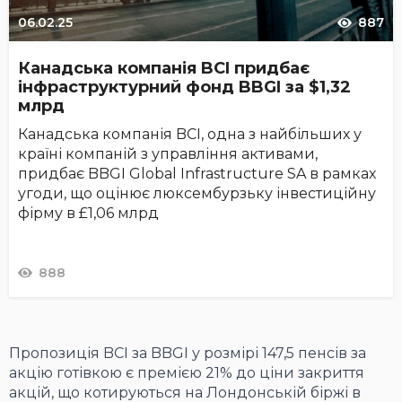
06.02.25
887
Канадська компанія BCI придбає
інфраструктурний фонд BBGI за $1,32
млрд
Канадська компанія BCI, одна з найбільших у
країні компаній з управління активами,
придбає BBGI Global Infrastructure SA в рамках
угоди, що оцінює люксембурзьку інвестиційну
фірму в £1,06 млрд
888
Пропозиція BCI за BBGI у розмірі 147,5 пенсів за
акцію готівкою є премією 21% до ціни закриття
акцій, що котируються на Лондонській біржі в