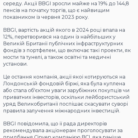
середу. Акції BBGI зросли майже на 19% до 144,8
пенсів на початку торгів, що є найвищим
показником із червня 2023 року.
BBGI, вартість акцій якого в 2024 році впала на
12%, перетворився на один із найбільших у
Великій Британії публічних інфраструктурних
фондів з портфелем, що включає такі проекти, як
мости та тунелі, а також освітні та медичні
установи.
Це остання компанія, акції якої котируються на
Лондонській фондовій біржі, яка була куплена
або стала об'єктом уваги зарубіжних покупців чи
приватних інвесторів, оскільки лейбористський
уряд Великобританії поспішає скасувати суворі
правила залучення міжнародних інвестицій.
BBGI повідомила, що її рада директорів
рекомендувала акціонерам проголосувати за
придбання Cinven компанією BCI, яка раніше