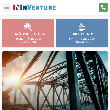
ЗНАЙТИ ІНВЕСТОРА
ІНВЕСТУВАТИ
Продати бізнес або
Купити бізнес або
нерухомість
нерухомість