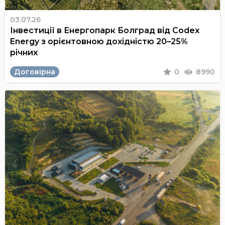
03.07.26
Інвестиції в Енергопарк Болград від Codex
Energy з орієнтовною дохідністю 20–25%
річних
Договірна
0
8990