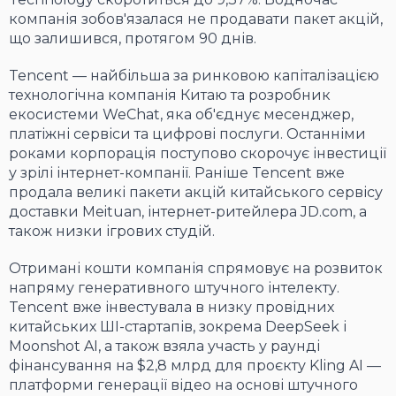
компанія зобов'язалася не продавати пакет акцій,
що залишився, протягом 90 днів.
Tencent — найбільша за ринковою капіталізацією
технологічна компанія Китаю та розробник
екосистеми WeChat, яка об'єднує месенджер,
платіжні сервіси та цифрові послуги. Останніми
роками корпорація поступово скорочує інвестиції
у зрілі інтернет-компанії. Раніше Tencent вже
продала великі пакети акцій китайського сервісу
доставки Meituan, інтернет-ритейлера JD.com, а
також низки ігрових студій.
Отримані кошти компанія спрямовує на розвиток
напряму генеративного штучного інтелекту.
Tencent вже інвестувала в низку провідних
китайських ШІ-стартапів, зокрема DeepSeek і
Moonshot AI, а також взяла участь у раунді
фінансування на $2,8 млрд для проєкту Kling AI —
платформи генерації відео на основі штучного