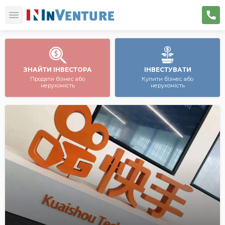
ЗНАЙТИ ІНВЕСТОРА
ІНВЕСТУВАТИ
Продати бізнес або
Купити бізнес або
нерухомість
нерухомість