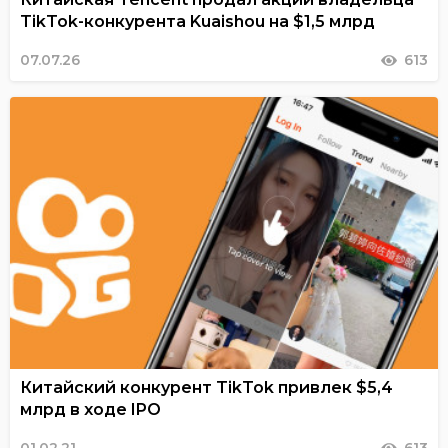
TikTok-конкурента Kuaishou на $1,5 млрд
07.07.26
613
Китайский конкурент TikTok привлек $5,4
млрд в ходе IPO