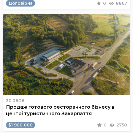
Договірна
0
8867
30.06.26
Продаж готового ресторанного бізнесу в
центрі туристичного Закарпаття
$1 900 000
0
2750