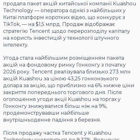
продала пакет акцій китайської компанії Kuaishou
Technology — оператора однієї з найбільших у
Китаї платформ коротких відео, що конкурує з
TikTok, — на $1,5 млрд. Продаж відображає
стратегію Tencent щодо перерозподілу капіталу
на користь інвестицій у технології штучного
інтелекту.
Угода стала найбільшим розміщенням пакета
акцій на фондовому ринку Гонконгу з початку
2026 року. Tencent реалізувала близько 273 млн
акцій Kuaishou за ціною 43,25 гонконзького
долара за акцію, що приблизно на 6% нижче ціни
закриття попереднього торгового дня. Після
оголошення угоди акції Kuaishou на торгах у
Гонконгу знижувалися більш ніж на 9%,
продемонструвавши найбільше
внутрішньоденне падіння з березня.
Після продажу частка Tencent у Kuaishou
Technology скоротиться до 9,37%. Водночас