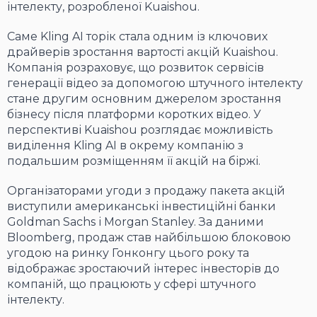
інтелекту, розробленої Kuaishou.
Саме Kling AI торік стала одним із ключових
драйверів зростання вартості акцій Kuaishou.
Компанія розраховує, що розвиток сервісів
генерації відео за допомогою штучного інтелекту
стане другим основним джерелом зростання
бізнесу після платформи коротких відео. У
перспективі Kuaishou розглядає можливість
виділення Kling AI в окрему компанію з
подальшим розміщенням її акцій на біржі.
Організаторами угоди з продажу пакета акцій
виступили американські інвестиційні банки
Goldman Sachs і Morgan Stanley. За даними
Bloomberg, продаж став найбільшою блоковою
угодою на ринку Гонконгу цього року та
відображає зростаючий інтерес інвесторів до
компаній, що працюють у сфері штучного
інтелекту.