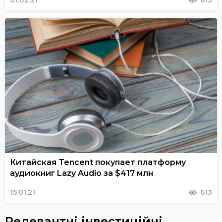
01.02.21
613
Китайская Tencent покупает платформу
аудиокниг Lazy Audio за $417 млн
15.01.21
613
Релевантні інвестиційні