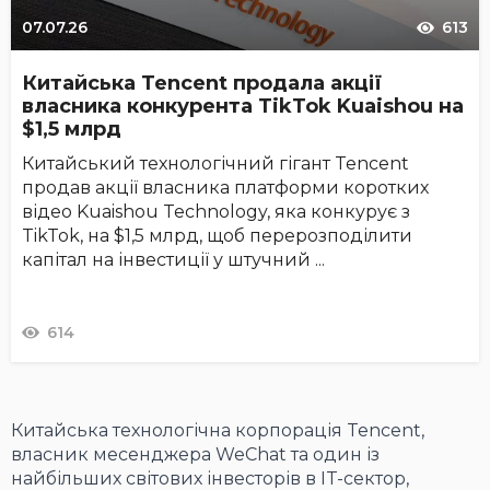
07.07.26
613
Китайська Tencent продала акції
власника конкурента TikTok Kuaishou на
$1,5 млрд
Китайський технологічний гігант Tencent
продав акції власника платформи коротких
відео Kuaishou Technology, яка конкурує з
TikTok, на $1,5 млрд, щоб перерозподілити
капітал на інвестиції у штучний ...
614
Китайська технологічна корпорація Tencent,
власник месенджера WeChat та один із
найбільших світових інвесторів в IT-сектор,