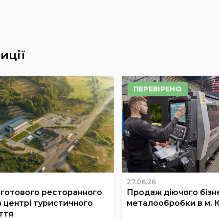
иції
ПЕРЕВІРЕНО
27.06.26
готового ресторанного
Продаж діючого бізне
в центрі туристичного
металообробки в м. 
ття