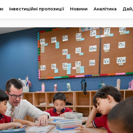
ію
Інвестиційні пропозиції
Новини
Аналітика
Дай