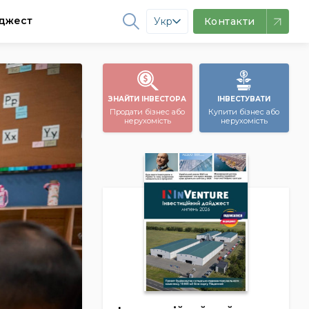
джест
Укр
Контакти
ЗНАЙТИ ІНВЕСТОРА
ІНВЕСТУВАТИ
Продати бізнес або
Купити бізнес або
нерухомість
нерухомість