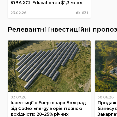
ЮВА XCL Education за $1,3 млрд
23.02.26
631
Релевантні інвестиційні пропоз
03.07.26
30.06.26
Інвестиції в Енергопарк Болград
Продаж 
від Codex Energy з орієнтовною
бізнесу 
дохідністю 20–25% річних
Закарпа