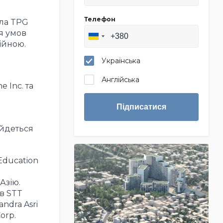
Телефон
ала TPG
я умов
ійною.
Українська
Англійська
 Inc. та
Підписатися
 йдеться
 Education
Азію.
в STT
ndra Asri
orp.