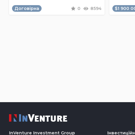
Договірна
0
8594
$1 900 0
InVenture
Investment Group
Інвестиційн