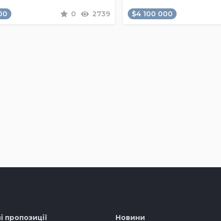
00
0
2739
$4 100 000
і пропозиції
Новини