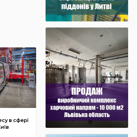
су в сфері
Київ