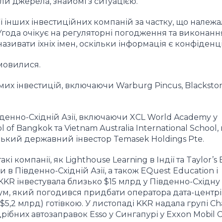
или джерела, знайомі з ситуацією.
ї інших інвестиційних компаній за частку, що належ
 Угода очікує на регуляторні погодження та виконанн
зивати їхніх імен, оскільки інформація є конфіденц
мовилися.
их інвестицій, включаючи Warburg Pincus, Blackstone
денно-Східній Азії, включаючи XCL World Academy у
of Bangkok та Vietnam Australia International School,
рський державний інвестор Temasek Holdings Pte.
і компанії, як Lighthouse Learning в Індії та Taylor’s
 Південно-Східній Азії, а також EQuest Education і
ії. KKR інвестувала близько $15 млрд у Південно-Східну 
ум, який погодився придбати оператора дата-центрі
5,2 млрд) готівкою. У листопаді KKR надала групі Cha
бних автозаправок Esso у Сингапурі у Exxon Mobil C