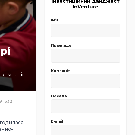
Інвестиційний дайджест
InVenture
Імʼя
Прізвище
рі
Компанія
 компанії
Посада
632
E-mail
погодилася
енно-