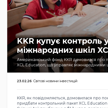
KKR купує контроль 
міжнародних шкіл XCL
Американський фонд KKR домовився про пок
XCL Education, що управляє міжнародними шк
23.02.26
Світові новини інвестицій
KKR, як повідомляється, домовилася про поку
придбати контрольний пакет XCL Education H