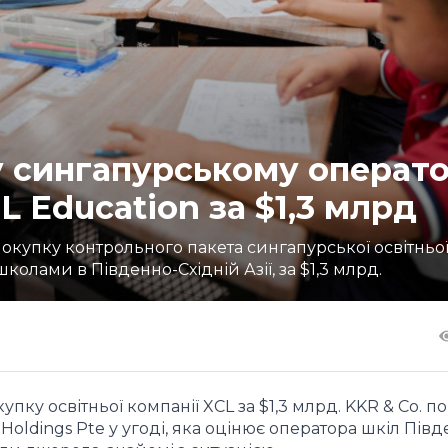
у сингапурському операто
 Education за $1,3 млрд
упку контрольного пакета сингапурської освітньої
олами в Південно-Східній Азії, за $1,3 млрд.
пку освітньої компанії XCL за $1,3 млрд. KKR & Co. 
oldings Pte у угоді, яка оцінює оператора шкіл Півд