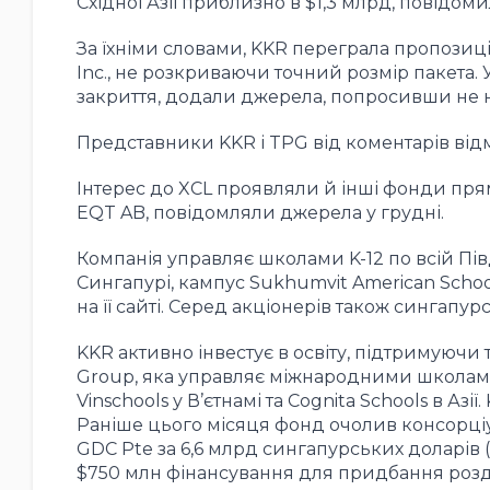
Східної Азії приблизно в $1,3 млрд, повідом
За їхніми словами, KKR переграла пропозиці
Inc., не розкриваючи точний розмір пакета.
закриття, додали джерела, попросивши не на
Представники KKR і TPG від коментарів від
Інтерес до XCL проявляли й інші фонди прям
EQT AB, повідомляли джерела у грудні.
Компанія управляє школами K-12 по всій Пів
Сингапурі, кампус Sukhumvit American School 
на її сайті. Серед акціонерів також сингапу
KKR активно інвестує в освіту, підтримуючи так
Group, яка управляє міжнародними школами в
Vinschools у В’єтнамі та Cognita Schools в Аз
Раніше цього місяця фонд очолив консорці
GDC Pte за 6,6 млрд сингапурських доларів ($
$750 млн фінансування для придбання роздрі