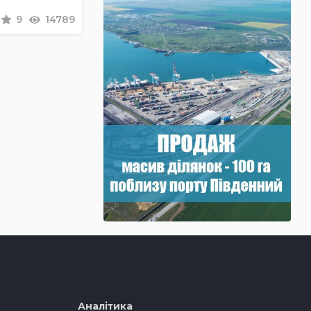
9
14789
Аналітика