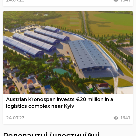
24.07.23
1641
Austrian Kronospan invests €20 million in a
logistics complex near Kyiv
24.07.23
1641
Релевантні інвестиційні