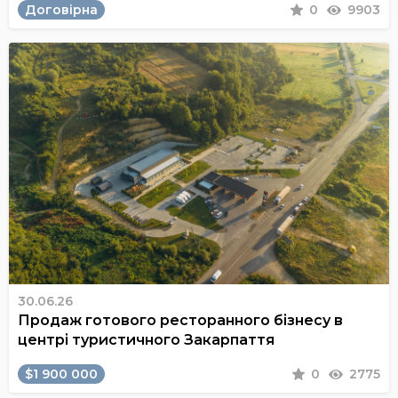
Договірна
0
9903
30.06.26
Продаж готового ресторанного бізнесу в
центрі туристичного Закарпаття
$1 900 000
0
2775