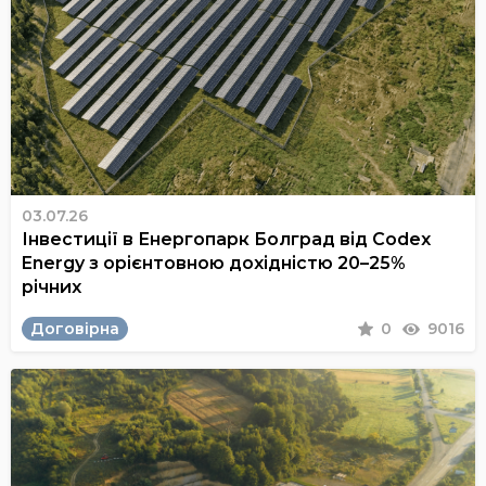
03.07.26
Інвестиції в Енергопарк Болград від Codex
Energy з орієнтовною дохідністю 20–25%
річних
Договірна
0
9016