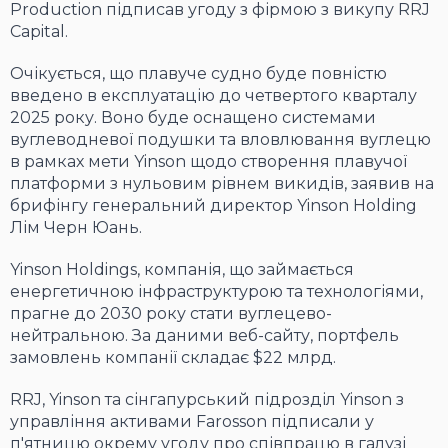
Production підписав угоду з фірмою з викупу RRJ
Capital.
Очікується, що плавуче судно буде повністю
введено в експлуатацію до четвертого кварталу
2025 року. Воно буде оснащено системами
вуглеводневої подушки та вловлювання вуглецю
в рамках мети Yinson щодо створення плавучої
платформи з нульовим рівнем викидів, заявив на
брифінгу генеральний директор Yinson Holding
Лім Черн Юань.
Yinson Holdings, компанія, що займається
енергетичною інфраструктурою та технологіями,
прагне до 2030 року стати вуглецево-
нейтральною. За даними веб-сайту, портфель
замовлень компанії складає $22 млрд.
RRJ, Yinson та сінгапурський підрозділ Yinson з
управління активами Farosson підписали у
п'ятницю окрему угоду про співпрацю в галузі