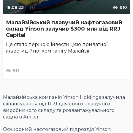
18.08.23
910
Малайзійський плавучий нафтогазовий
склад Yinson залучив $300 млн від RRJ
Capital
Це стало першою інвестицією приватної
інвестиційної компанії у Малайзії
911
Малайзійська компанія Yinson Holdings залучила
фінансування від RRJ для свого плавучого
виробничого складу та розвантажувального
судна в Анголі.
Офшорний нафтогазовий підрозділ Yinson