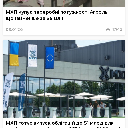
МХП купує переробні потужності Агроль
щонайменше за $5 млн
09.01.26
2745
МХП готує випуск облігацій до $1 млрд для