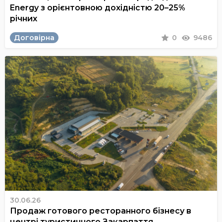
Energy з орієнтовною дохідністю 20–25%
річних
Договірна
0
9486
30.06.26
Продаж готового ресторанного бізнесу в
центрі туристичного Закарпаття