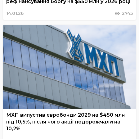
рефінансування боргу на $550 млн у 2026 році
14.01.26
2745
МХП випустив євробонди 2029 на $450 млн
під 10,5%, після чого акції подорожчали на
10,2%