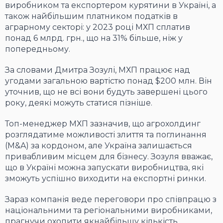
виробником та експортером курятини в Україні, а
також найбільшим платником податків в
аграрному секторі: у 2023 році МХП сплатив
понад 6 млрд. грн., що на 31% більше, ніж у
попередньому.
За словами Дмитра Зозулі, МХП працює над
угодами загальною вартістю понад $200 млн. Він
уточнив, що не всі вони будуть завершені цього
року, деякі можуть статися пізніше.
Топ-менеджер МХП зазначив, що агрохолдинг
розглядатиме можливості злиття та поглинання
(М&A) за кордоном, але Україна залишається
привабливим місцем для бізнесу. Зозуля вважає,
що в Україні можна запускати виробництва, які
зможуть успішно виходити на експортні ринки.
Зараз компанія веде переговори про співпрацю з
національними та регіональними виробниками,
прагнучи охопити якнайбільшу кількість