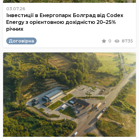
03.07.26
Інвестиції в Енергопарк Болград від Codex
Energy з орієнтовною дохідністю 20–25%
річних
Договірна
0
8735