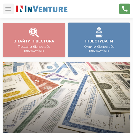
ЗНАЙТИ ІНВЕСТОРА
ІНВЕСТУВАТИ
Продати бізнес або
Купити бізнес або
нерухомість
нерухомість