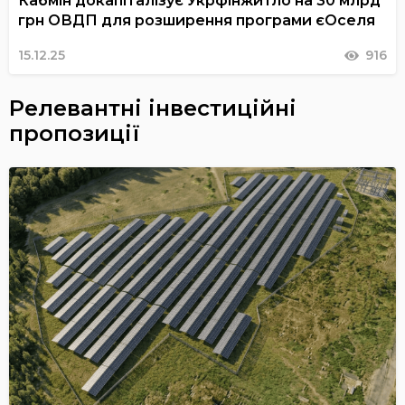
Кабмін докапіталізує Укрфінжитло на 30 млрд
грн ОВДП для розширення програми єОселя
15.12.25
916
Релевантні інвестиційні
пропозиції