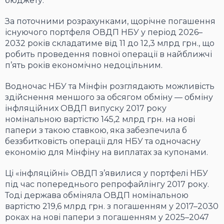
бюджету.
За поточними розрахунками, щорічне погашення
існуючого портфеля ОВДП НБУ у період 2026–
2032 років складатиме від 11 до 12,3 млрд грн., що
робить проведення повної операції в найближчі
п’ять років економічно недоцільним.
Водночас НБУ та Мінфін розглядають можливість
здійснення меншого за обсягом обміну — обміну
інфляційних ОВДП випуску 2017 року
номінальною вартістю 145,2 млрд грн. на нові
папери з такою ставкою, яка забезпечила б
беззбитковість операції для НБУ та одночасну
економію для Мінфіну на виплатах за купонами.
Ці «інфляційні» ОВДП з’явилися у портфелі НБУ
під час попереднього репрофайлінгу 2017 року.
Тоді держава обміняла ОВДП номінальною
вартістю 219,6 млрд грн. з погашенням у 2017–2030
роках на нові папери з погашенням у 2025–2047