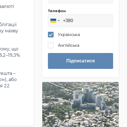
валюті
Телефон
лігації
у назву
Українська
Англійська
тому, що
8,2–19,3%
Підписатися
Решта –
н), або
я 22