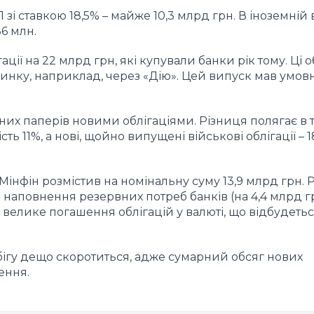
зі ставкою 18,5% – майже 10,3 млрд грн. В іноземній 
36 млн.
ції на 22 млрд грн, які купували банки рік тому. Ці об
инку, наприклад, через «Дію». Цей випуск мав умовн
х паперів новими облігаціями. Різниця полягає в 
ь 11%, а нові, щойно випущені військові облігації – 1
інфін розмістив на номінальну суму 13,9 млрд грн. 
 наповнення резервних потреб банків (на 4,4 млрд гр
 велике погашення облігацій у валюті, що відбудетьс
ігу дещо скоротиться, адже сумарний обсяг нових
ення.