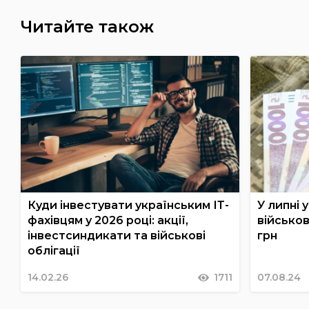
Читайте також
Куди інвестувати українським ІТ-
У липні 
фахівцям у 2026 році: акції,
військов
інвестсиндикати та військові
грн
облігації
14.02.26
1711
07.08.24