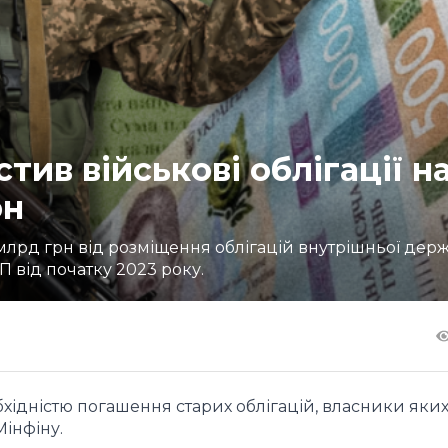
тив військові облігації н
рн
4 млрд грн від розміщення облігацій внутрішньої дер
 від початку 2023 року.
хідністю погашення старих облігацій, власники яки
Мінфіну.