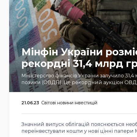
Мінфін України розміс
рекордні 31,4 млрд г
Міністерство фінансів України залучило 31,
позики (ОВДП). Це рекордний аукціон ОВДП
21.06.23
Світові новини інвестицій
Значний випуск облігацій пояснюється необ
переінвестували кошти у нові цінні папери 