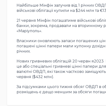
Найбільше Мінфін залучив від 1 річних ОВДП 
військові облігації купили на $244 млн та €1
21 червня Мінфін погашатиме військові обліга
банки, зокрема, продавали на вторинному р
«Маріуполь».
Власники оновлюють запаси погашених цінни
погашені цінні папери мали купонну дохідніст
річних.
Нових гривневих облігацій 20 червн я2023 М
це або спеціальні гривневі цінні папери для
валютні ОВДП, які також частково заміщують
червня ($432 млн).
За підсумками цього тижня обсяг ОВДП в об
розміщень є дещо меншим за обсяги погаш