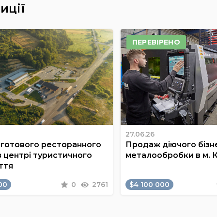
иції
ПЕРЕВІРЕНО
27.06.26
готового ресторанного
Продаж діючого бізне
в центрі туристичного
металообробки в м. 
ття
00
0
2761
$4 100 000