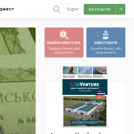
джест
Укр
Контакти
ЗНАЙТИ ІНВЕСТОРА
ІНВЕСТУВАТИ
Продати бізнес або
Купити бізнес або
нерухомість
нерухомість