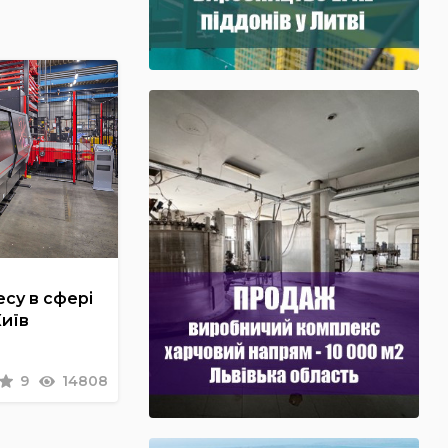
су в сфері
Київ
9
14808