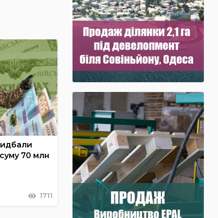
ридбали
 суму 70 млн
1711