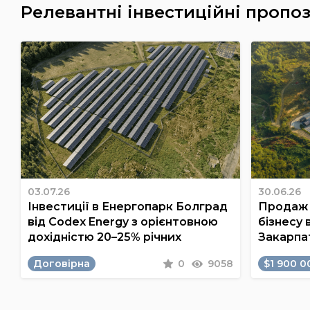
Релевантні інвестиційні пропоз
03.07.26
30.06.26
Інвестиції в Енергопарк Болград
Продаж 
від Codex Energy з орієнтовною
бізнесу 
дохідністю 20–25% річних
Закарпа
Договірна
0
9058
$1 900 0