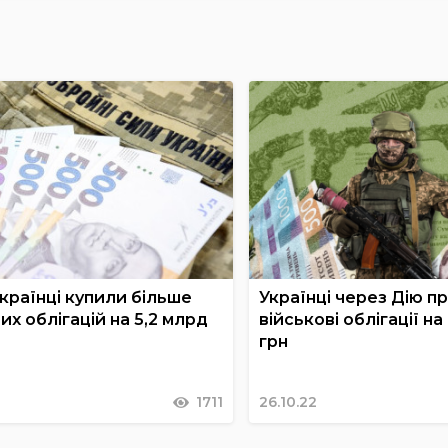
українці купили більше
Українці через Дію п
их облігацій на 5,2 млрд
військові облігації на
грн
1711
26.10.22