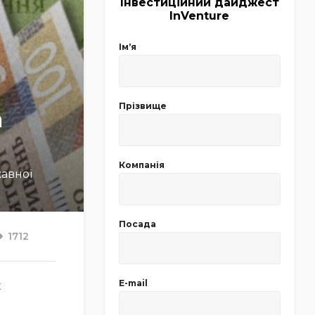
Інвестиційний дайджест
InVenture
Імʼя
Прізвище
а
Компанія
жавної
Посада
1712
E-mail
х