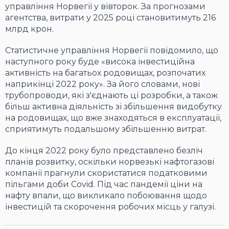
управління Норвегії у вівторок. За прогнозами
агентства, витрати у 2025 році становитимуть 216
млрд крон.
Статистичне управління Норвегії повідомило, що
наступного року буде «висока інвестиційна
активність на багатьох родовищах, розпочатих
наприкінці 2022 року». За його словами, нові
трубопроводи, які з'єднають ці розробки, а також
більш активна діяльність зі збільшення видобутку
на родовищах, що вже знаходяться в експлуатації,
сприятимуть подальшому збільшенню витрат.
До кінця 2022 року було представлено безліч
планів розвитку, оскільки норвезькі нафтогазові
компанії прагнули скористатися податковими
пільгами доби Covid. Під час пандемії ціни на
нафту впали, що викликало побоювання щодо
інвестицій та скорочення робочих місць у галузі.