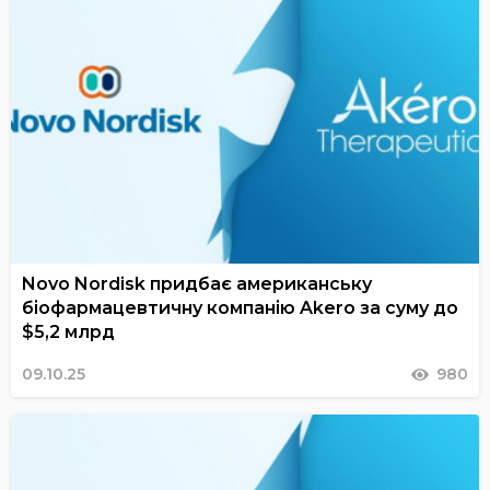
Novo Nordisk придбає американську
біофармацевтичну компанію Akero за суму до
$5,2 млрд
09.10.25
980