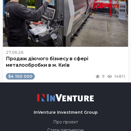
27.06.26
Продаж діючого бізнесу в сфері
металообробки в м. Київ
$4 100 000
9
14811
InVenture
Investment Group
Про проект
Стати партнером