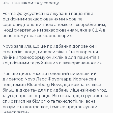
ніж ціна закриття у середу.
Forma фокусується на лікуванні пацієнтів з
рідкісними захворюваннями крові та
серповидно-клітинною анемією – хворобливим,
іноді смертельним захворюванням, яке в США в
основному вражає чорношкірих.
Novo заявила, що це придбання доповнює її
стратегію щодо диверсифікації та створення
лінійки трансформуючих ліків для пацієнтів з
«рідкісними та руйнівними захворюваннями».
Раніше цього місяця головний виконавчий
директор Novo Ларс Фрургаард Йоргенсен
повідомив Bloomberg News, що компанія «все
більш відкрита» для придбань, ліцензійних угод
та угод про співпрацю. Він сказав, що група хотіла
спиратися на біологію та технології, які вона
розуміє та контролює, і «може продовжувати
інвестувати».