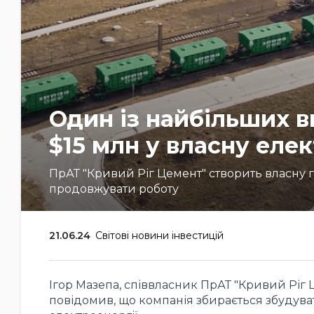
Один із найбільших в
$15 млн у власну еле
ПрАТ "Кривий Ріг Цемент" створить власну 
продовжувати роботу
21.06.24
Світові новини інвестицій
Ігор Мазепа, співвласник ПрАТ "Кривий Ріг 
повідомив, що компанія збирається збудува