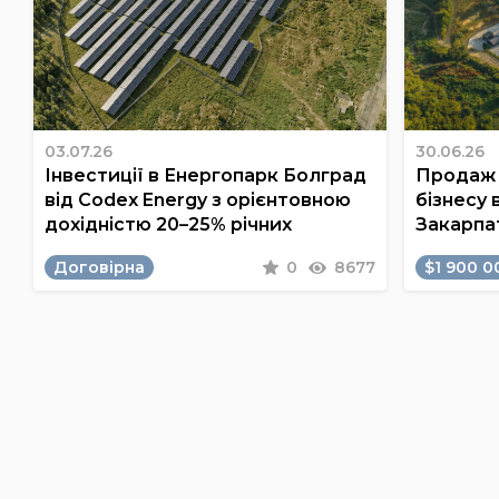
03.07.26
30.06.26
Інвестиції в Енергопарк Болград
Продаж 
від Codex Energy з орієнтовною
бізнесу 
дохідністю 20–25% річних
Закарпа
Договірна
0
8677
$1 900 0