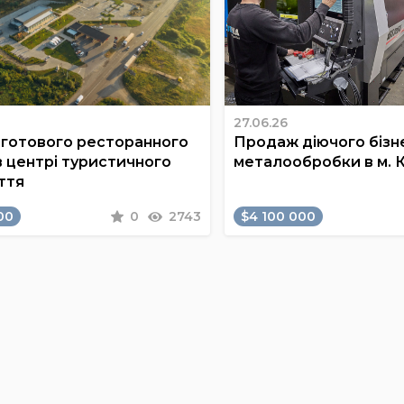
27.06.26
готового ресторанного
Продаж діючого бізне
в центрі туристичного
металообробки в м. 
ття
00
0
2743
$4 100 000