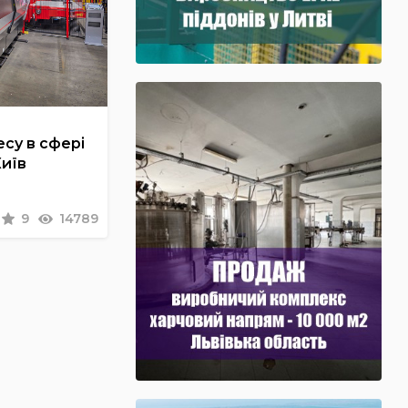
су в сфері
Київ
9
14789