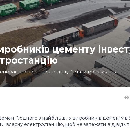
иробників цементу інвест
ктростанцію
генерацію електроенергії, щоб мати можливість
Цемент", одного з найбільших виробників цементу в У
ти власну електростанцію, щоб не залежати від відк