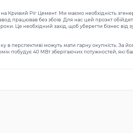
на Кривий Ріг Цемент. Ми маємо необхідність згене
завод працював без збоїв. Для нас цей проэкт обійде
роки. Це необхідний захід, щоб уберегти бізнес від з
ику в перспективі можуть мати гарну окупність. За йо
рмін побудує 40 МВт зберігаючих потужностей, які б