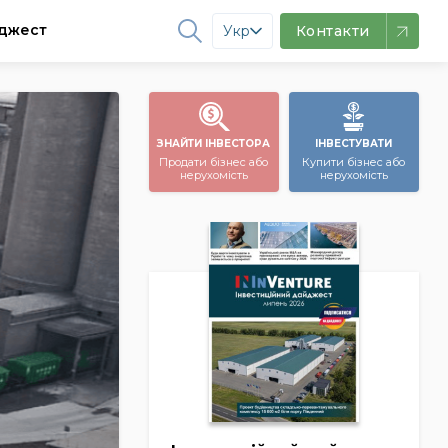
джест
Укр
Контакти
ЗНАЙТИ ІНВЕСТОРА
ІНВЕСТУВАТИ
Продати бізнес або
Купити бізнес або
нерухомість
нерухомість