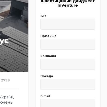
Інвестиційний дайджест
InVenture
Імʼя
Прізвище
ує
Компанія
Посада
2798
E-mail
країні,
лючень