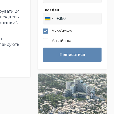
Телефон
рувати 24
ться десь
упинки", -
Українська
го
Англійська
алансують
Підписатися