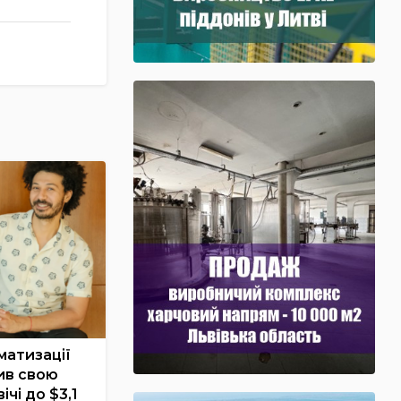
матизації
ив свою
ічі до $3,1