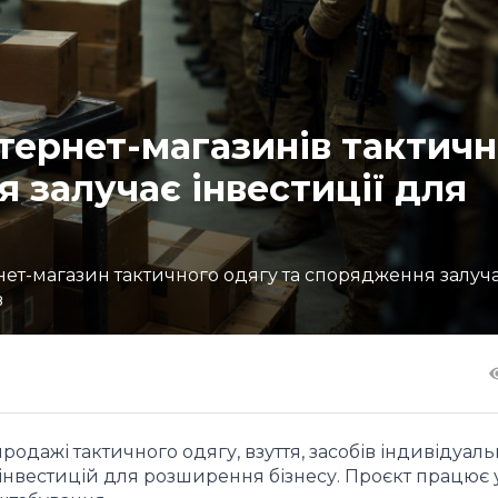
тернет-магазинів тактич
 залучає інвестиції для
нет-магазин тактичного одягу та спорядження залуч
в
продажі тактичного одягу, взуття, засобів індивідуал
 інвестицій для розширення бізнесу. Проєкт працює у