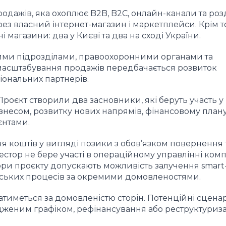
одажів, яка охоплює B2B, B2C, онлайн-канали та роз
з власний інтернет-магазин і маркетплейси. Крім то
 магазини: два у Києві та два на сході України.
вими підрозділами, правоохоронними органами та
асштабування продажів передбачається розвиток
іональних партнерів.
Проєкт створили два засновники, які беруть участь у
ізнесом, розвитку нових напрямів, фінансовому плану
єнтами.
я коштів у вигляді позики з обов’язком повернення 
естор не бере участі в операційному управлінні комп
ори проєкту допускають можливість залучення smart
інських процесів за окремими домовленостями.
атиметься за домовленістю сторін. Потенційні сценар
дженим графіком, рефінансування або реструктуриз