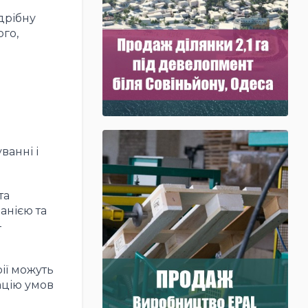
дрібну
го,
ванні і
та
анією та
-
ії можуть
ацію умов