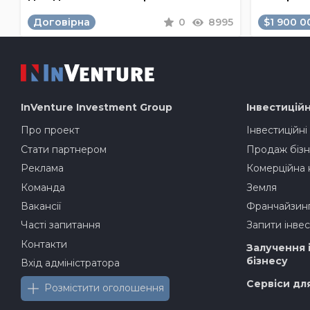
Договірна
0
8995
$1 900 0
InVenture
Investment Group
Інвестиційн
Про проект
Інвестиційні
Стати партнером
Продаж бізн
Реклама
Комерційна 
Команда
Земля
Вакансії
Франчайзин
Часті запитання
Запити інвес
Контакти
Залучення 
бізнесу
Вхід адміністратора
Сервіси дл
Розмістити оголошення