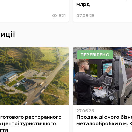
млрд
521
07.08.25
иції
ПЕРЕВІРЕНО
27.06.26
готового ресторанного
Продаж діючого бізне
в центрі туристичного
металообробки в м. 
ття