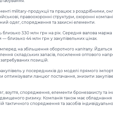
сштабування.
нті military-продукції та працює з роздрібними, онл
йськові, правоохоронні структури, охоронні компанії
чний одяг, спорядження та захисні елементи.
ь близько 330 млн грн на рік. Середня валова маржа
и — близько 44 млн грн у закупівельних цінах.
мперед на збільшення оборотного капіталу. Йдеться
ення складських запасів, посилення оптового напр
 затребуваних позицій.
акупівель у посередників до моделі прямого імпорту
ити оптимізувати ланцюг постачання, знизити закупів
, взуття, спорядження, елементи бронезахисту та ін
ідвищеного ризику. Компанія також має обладнання
й тактичного спорядження та засобів індивідуальн