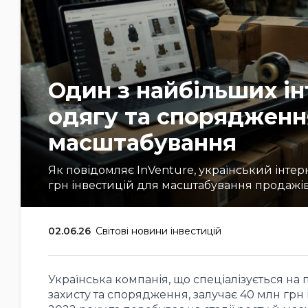
Один з найбільших ін
одягу та спорядження
масштабування
Як повідомляє InVenture, український інтер
грн інвестицій для масштабування продажі
02.06.26
Світові новини інвестицій
Українська компанія, що спеціалізується на 
захисту та спорядження, залучає 40 млн грн