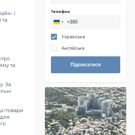
Телефон
айн- і
 та
Українська
Англійська
 про
Підписатися
яму та
. За
ельні
ші товари
 для
ого