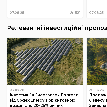
07.08.25
521
07.08.25
Релевантні інвестиційні пропоз
03.07.26
30.06.26
Інвестиції в Енергопарк Болград
Продаж 
від Codex Energy з орієнтовною
бізнесу 
дохідністю 20–25% річних
Закарпа