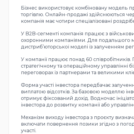
Бізнес використовує комбіновану модель пр
торгівлю. Онлайн-продажі здійснюються чере
компанія має чотири спеціалізовані роздрібні
У B2B-сегменті компанія працює з військо
охоронними компаніями. Для подальшого м
дистриб’юторської моделі із залученням рег
У компанії працює понад 60 співробітників. 
стратегічному та операційному управлінні б
переговорах із партнерами та великими клі
Форма участі інвестора передбачає залученн
виплатою відсотків. За базовою моделлю інв
отримує фіксований дохід. Водночас ініціат
інвестора до розвитку компанії або управл
Механізм виходу інвестора з проєкту визнач
включати повернення позики згідно з пого
участі.