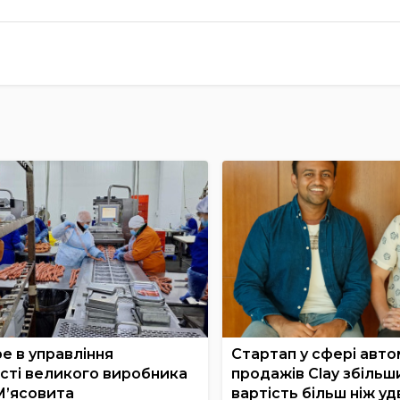
е в управління
Стартап у сфері авто
сті великого виробника
продажів Clay збільш
М’ясовита
вартість більш ніж удв