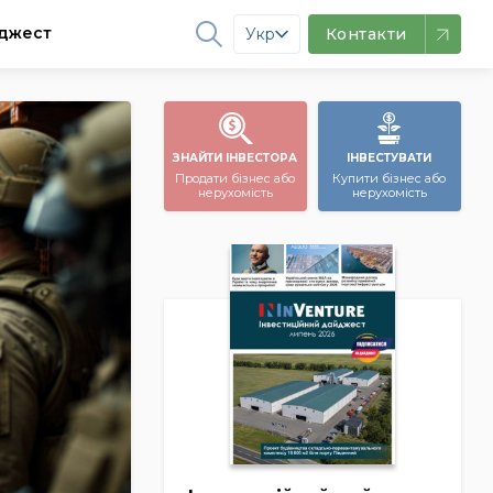
джест
Укр
Контакти
ЗНАЙТИ ІНВЕСТОРА
ІНВЕСТУВАТИ
Продати бізнес або
Купити бізнес або
нерухомість
нерухомість