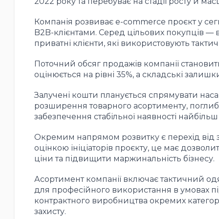
2022 року та перебуває на стадії росту й ма
Компанія розвиває e-commerce проєкт у сегме
B2B-клієнтами. Серед цільових покупців — ві
приватні клієнти, які використовують такти
Поточний обсяг продажів компанії становит
оцінюється на рівні 35%, а складські залишк
Залучені кошти планується спрямувати наса
розширення товарного асортименту, поглибл
забезпечення стабільної наявності найбільш
Окремим напрямом розвитку є перехід від з
оцінкою ініціаторів проєкту, це має дозвол
ціни та підвищити маржинальність бізнесу.
Асортимент компанії включає тактичний одяг
для професійного використання в умовах п
контрактного виробництва окремих категорі
захисту.