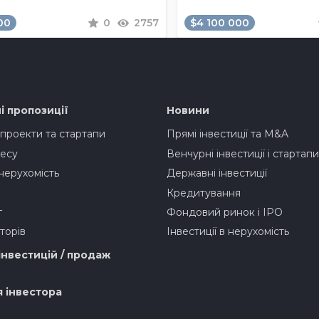
00
0
2757
$4 100 000
і пропозиції
Новини
 проекти та стартапи
Прямі інвестиції та M&A
есу
Венчурні інвестиції і стартапи
нерухомість
Державні інвестиції
Кредитування
г
Фондовий ринок і IPO
торів
Інвестиції в нерухомість
інвестицій / продаж
я інвестора