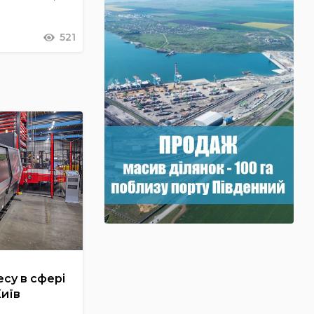
521
су в сфері
Київ