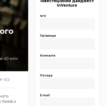
Інвестиційний дайджест
InVenture
Імʼя
ного
Прізвище
Компанія
ає 40 млн
Посада
522
E-mail
ьного
 Києві з