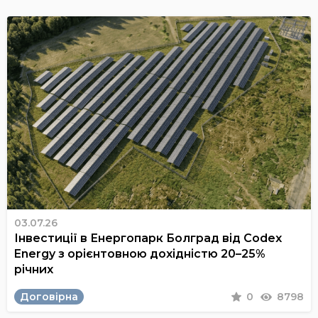
03.07.26
Інвестиції в Енергопарк Болград від Codex
Energy з орієнтовною дохідністю 20–25%
річних
Договірна
0
8798