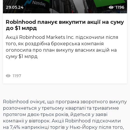
29.05.24
1196
Robinhood планує викупити акції на суму
до $1 млрд
Акції Robinhood Markets Inc. підскочили після
того, як роздрібна брокерська компанія
оголосила про план викупу власних акцій на
суму $1 млрд
1197
Robinhood очікує, що програма зворотного викупу
розпочнеться у третьому кварталі та триватиме
протягом двох-трьох років, йдеться у заяві
компанії у вівторок. Акції Robinhood підскочили
на 7,4% наприкінці торгів у Нью-Йорку після того,