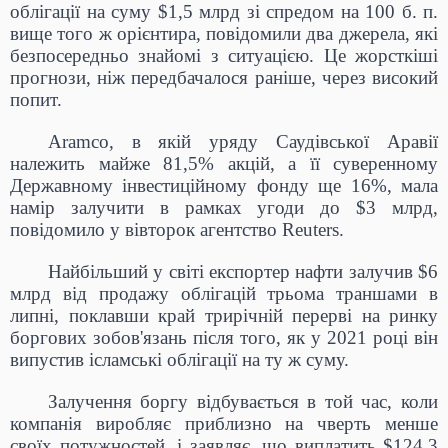
облігації на суму $1,5 млрд зі спредом на 100 б. п.
вище того ж орієнтира, повідомили два джерела, які
безпосередньо знайомі з ситуацією. Це жорсткіші
прогнози, ніж передбачалося раніше, через високий
попит.
Aramco, в якій уряду Саудівської Аравії
належить майже 81,5% акцій, а її суверенному
Державному інвестиційному фонду ще 16%, мала
намір залучити в рамках угоди до $3 млрд,
повідомило у вівторок агентство Reuters.
Найбільший у світі експортер нафти залучив $6
млрд від продажу облігацій трьома траншами в
липні, поклавши край трирічній перерві на ринку
боргових зобов'язань після того, як у 2021 році він
випустив ісламські облігації на ту ж суму.
Залучення боргу відбувається в той час, коли
компанія виробляє приблизно на чверть менше
своїх потужностей, і заявляє, що виплатить $124,3