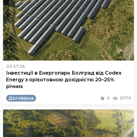
03.07.26
Інвестиції в Енергопарк Болград від Codex
Energy з орієнтовною дохідністю 20–25%
річних
Договірна
0
9779