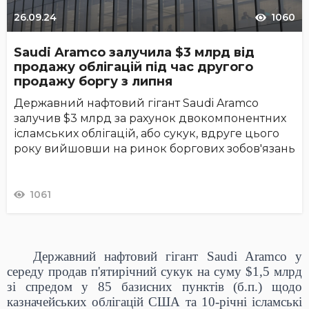
26.09.24
1060
Saudi Aramco залучила $3 млрд від
продажу облігацій під час другого
продажу боргу з липня
Державний нафтовий гігант Saudi Aramco
залучив $3 млрд за рахунок двокомпонентних
ісламських облігацій, або сукук, вдруге цього
року вийшовши на ринок боргових зобов'язань
1061
Державний нафтовий гігант Saudi Aramco у
середу продав п'ятирічний сукук на суму $1,5 млрд
зі спредом у 85 базисних пунктів (б.п.) щодо
казначейських облігацій США та 10-річні ісламські