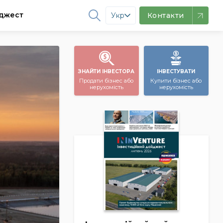
джест
Укр
Контакти
ЗНАЙТИ ІНВЕСТОРА
ІНВЕСТУВАТИ
Продати бізнес або
Купити бізнес або
нерухомість
нерухомість