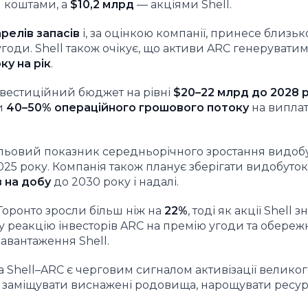
 коштами, а
$10,2 млрд
— акціями Shell.
релів запасів
і, за оцінкою компанії, принесе близь
годи. Shell також очікує, що активи ARC генерувати
ку на рік
.
інвестиційний бюджет на рівні
$20–22 млрд до 2028 
и
40–50% операційного грошового потоку
на випла
ільовий показник середньорічного зростання видобу
025 року. Компанія також планує зберігати видобуток
в на добу
до 2030 року і надалі.
 Торонто зросли більш ніж на
22%
, тоді як акції Shell
ну реакцію інвесторів ARC на премію угоди та обереж
авантаження Shell.
 Shell–ARC є черговим сигналом активізації великог
ть заміщувати виснажені родовища, нарощувати ресур