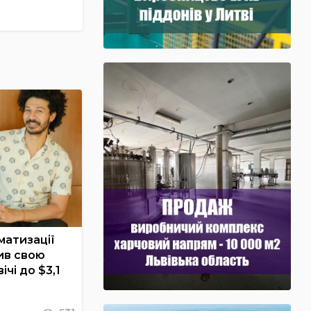
матизації
ив свою
ічі до $3,1