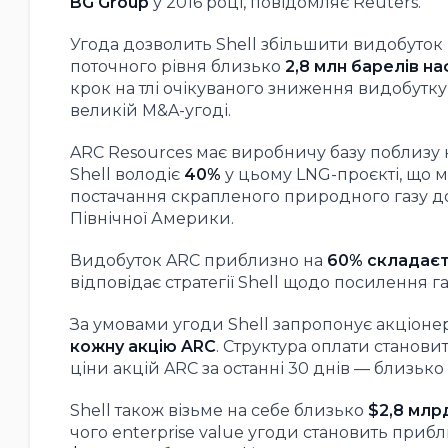
BG Group
у 2016 році, повідомляє Reuters.
Угода дозволить Shell збільшити видобуток
поточного рівня близько
2,8 млн барелів н
крок на тлі очікуваного зниження видобутку 
великій M&A-угоді.
ARC Resources має виробничу базу поблизу ка
Shell володіє
40%
у цьому LNG-проєкті, що 
постачання скрапленого природного газу до
Північної Америки.
Видобуток ARC приблизно на
60% складаєт
відповідає стратегії Shell щодо посилення 
За умовами угоди Shell запропонує акціон
кожну акцію ARC
. Структура оплати станов
ціни акцій ARC за останні 30 днів — близько
Shell також візьме на себе близько
$2,8 млр
чого enterprise value угоди становить приб