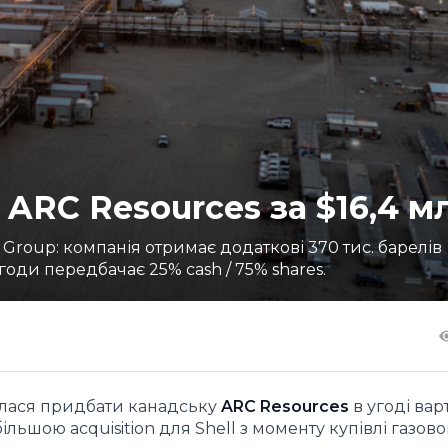
 ARC Resources за $16,4 м
 Group: компанія отримає додаткові 370 тис. барелів
годи передбачає 25% cash / 75% shares.
лася придбати канадську
ARC Resources
в угоді вар
ільшою acquisition для Shell з моменту купівлі газовог