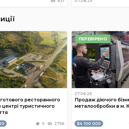
631
07.08.25
иції
ПЕРЕВІРЕНО
27.06.26
готового ресторанного
Продаж діючого бізне
в центрі туристичного
металообробки в м. 
ття
00
0
2756
$4 100 000