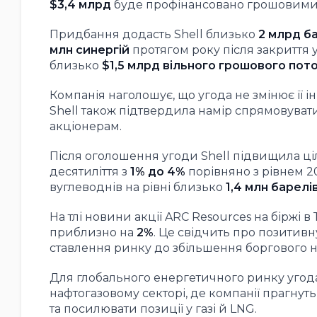
$3,4 млрд
буде профінансовано грошовими
Придбання додасть Shell близько
2 млрд ба
млн синергій
протягом року після закриття у
близько
$1,5 млрд вільного грошового пото
Компанія наголошує, що угода не змінює її 
Shell також підтвердила намір спрямовуват
акціонерам.
Після оголошення угоди Shell підвищила ц
десятиліття з
1% до 4%
порівняно з рівнем 2
вуглеводнів на рівні близько
1,4 млн барелі
На тлі новини акції ARC Resources на біржі в
приблизно на
2%
. Це свідчить про позитив
ставлення ринку до збільшення боргового н
Для глобального енергетичного ринку угода
нафтогазовому секторі, де компанії прагну
та посилювати позиції у газі й LNG.