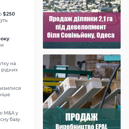
ко
$250
муть
року
.
ти
тку на
 рідких
 знизилися
ніше
о M&A у
сну базу