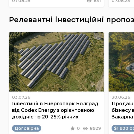
07.08.25
631
07.08.25
Релевантні інвестиційні пропоз
03.07.26
30.06.26
Інвестиції в Енергопарк Болград
Продаж 
від Codex Energy з орієнтовною
бізнесу 
дохідністю 20–25% річних
Закарпа
Договірна
0
8929
$1 900 0