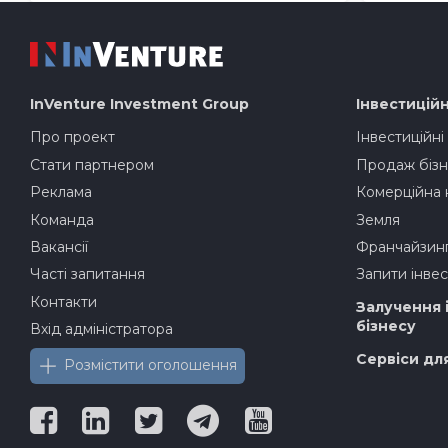
InVenture
Investment Group
Інвестиційн
Про проект
Інвестиційні
Стати партнером
Продаж бізн
Реклама
Комерційна 
Команда
Земля
Вакансії
Франчайзин
Часті запитання
Запити інвес
Контакти
Залучення 
бізнесу
Вхід адміністратора
Сервіси дл
Розмістити оголошення