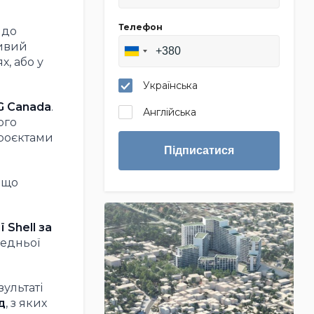
Телефон
до
ливий
х, або у
Українська
G Canada
.
Англійська
ого
проєктами
Підписатися
, що
 Shell за
редньої
езультаті
д
, з яких