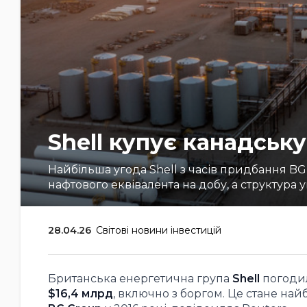
Shell купує канадську
Найбільша угода Shell з часів придбання BG
нафтового еквівалента на добу, а структура у
28.04.26
Світові новини інвестицій
Британська енергетична група
Shell
погоди
$16,4 млрд
, включно з боргом. Це стане найб