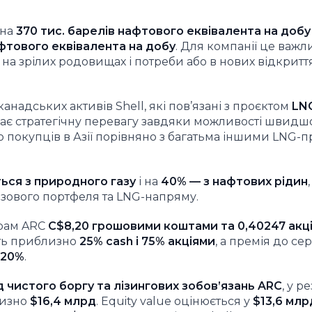
 на
370 тис. барелів нафтового еквівалента на добу
афтового еквівалента на добу
. Для компанії це важ
на зрілих родовищах і потреби або в нових відкриття
надських активів Shell, які пов’язані з проєктом
LN
має стратегічну перевагу завдяки можливості швидш
 покупців в Азії порівняно з багатьма іншими LNG-
ься з природного газу
і на
40% — з нафтових рідин
газового портфеля та LNG-напряму.
ерам ARC
C$8,20 грошовими коштами та 0,40247 акції
ить приблизно
25% cash і 75% акціями
, а премія до се
20%
.
д чистого боргу та лізингових зобов’язань ARC
, у р
лизно
$16,4 млрд
. Equity value оцінюється у
$13,6 млр