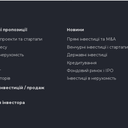
і пропозиції
Новини
 проекти та стартапи
Прямі інвестиції та M&A
есу
Венчурні інвестиції і стартапи
нерухомість
Державні інвестиції
Кредитування
г
Фондовий ринок і IPO
торів
Інвестиції в нерухомість
інвестицій / продаж
я інвестора