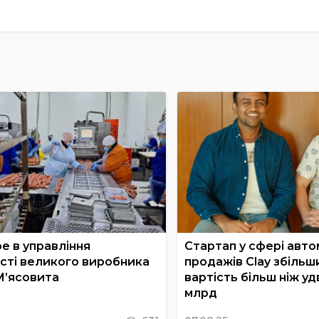
е в управління
Стартап у сфері авто
сті великого виробника
продажів Clay збільш
М’ясовита
вартість більш ніж удв
млрд