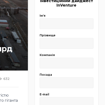
Інвестиційний дайджест
InVenture
Імʼя
Прізвище
лрд
Компанія
Посада
632
E-mail
тістю
о гіганта