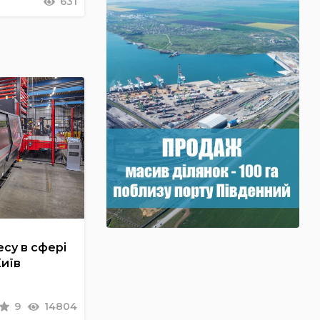
631
су в сфері
Київ
9
14804