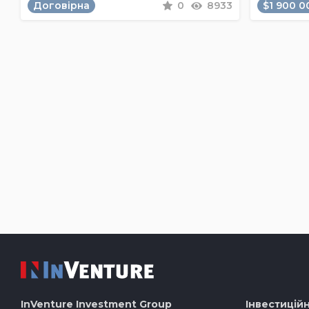
Договірна
0
8933
$1 900 0
InVenture
Investment Group
Інвестиційн