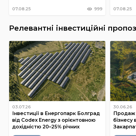
07.08.25
999
07.08.25
Релевантні інвестиційні пропоз
03.07.26
30.06.26
Інвестиції в Енергопарк Болград
Продаж 
від Codex Energy з орієнтовною
бізнесу 
дохідністю 20–25% річних
Закарпа