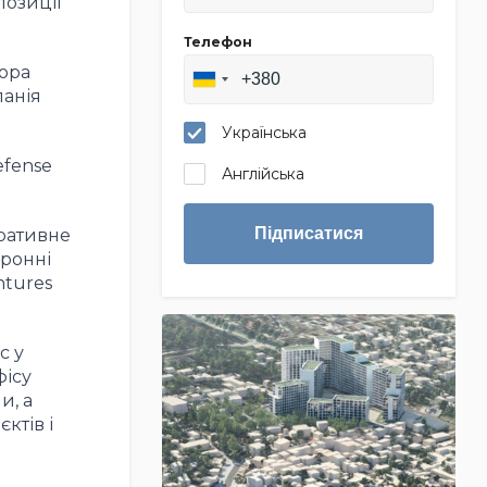
позиції
Телефон
тора
панія
Українська
efense
Англійська
Підписатися
оративне
оронні
ntures
с у
фісу
и, а
ктів і