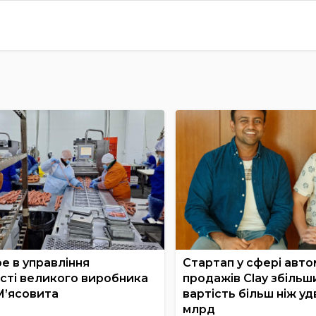
е в управління
Стартап у сфері авто
сті великого виробника
продажів Clay збільш
М’ясовита
вартість більш ніж удв
млрд