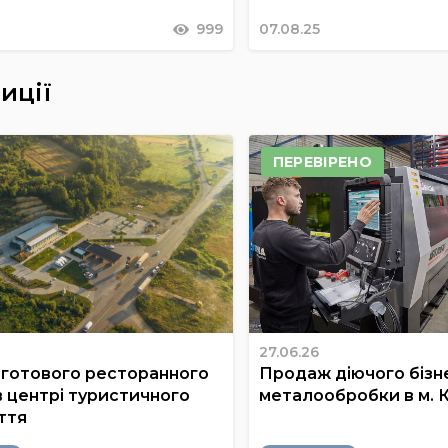
999
07.08.25
иції
ПЕРЕВІРЕНО
27.06.26
готового ресторанного
Продаж діючого бізне
в центрі туристичного
металообробки в м. 
ття