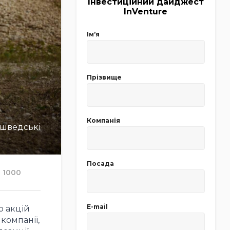
Інвестиційний дайджест
InVenture
Імʼя
Прізвище
Компанія
 шведські
Посада
1000
E-mail
ю акцій
компанії,