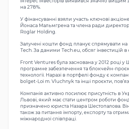
інтерес інвесторів виявився значно вищим з
на 278%.
У фінансуванні взяли участь ключові акціо
Йонаса Мальмгрена та члена ради директор
Roglar Holding.
Залучені кошти фонд планує спрямувати на
Tech. За даними Tech.eu, обсяг інвестицій в
Front Ventures була заснована у 2012 році у 
програмне забезпечення та блокчейн-проєкт
технології. Наразі в портфелі фонду є компані
bolget-Loi m. Vluchnyk та інші проєкти, пов
Компанія активно посилює присутність в Укра
Львові, який має стати центром роботи фонд
призначено юриста Назара Шестопалова. Він
також за питання імпорту, експорту та отри
міжнародної співпраці.