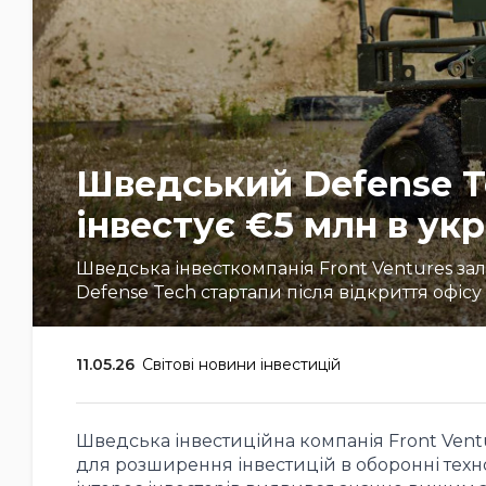
Шведський Defense T
інвестує €5 млн в ук
Шведська інвесткомпанія Front Ventures зал
Defense Tech стартапи після відкриття офісу
11.05.26
Світові новини інвестицій
Шведська інвестиційна компанія Front Vent
для розширення інвестицій в оборонні технол