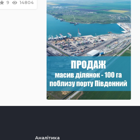
9
14804
Аналітика