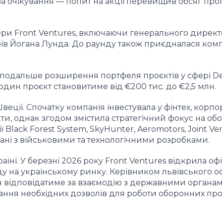
а очікування — попит на акції перевищив обсяг про
нери Front Ventures, включаючи генерального дирек
ів Йогана Лунда. До раунду також приєдналася ком
 подальше розширення портфеля проєктів у сфері D
 один проєкт становитиме від €200 тис. до €2,5 млн.
Швеції. Спочатку компанія інвестувала у фінтех, корп
и, однак згодом змістила стратегічний фокус на об
ї Black Forest System, SkyHunter, Aeromotors, Joint Ve
’язані з військовими та технологічними розробками.
їні. У березні 2026 року Front Ventures відкрила офі
у на українському ринку. Керівником львівського о
 відповідатиме за взаємодію з державними органам
мання необхідних дозволів для роботи оборонних проє