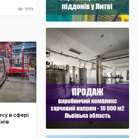
999
су в сфері
Київ