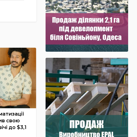
матизації
ив свою
ічі до $3,1