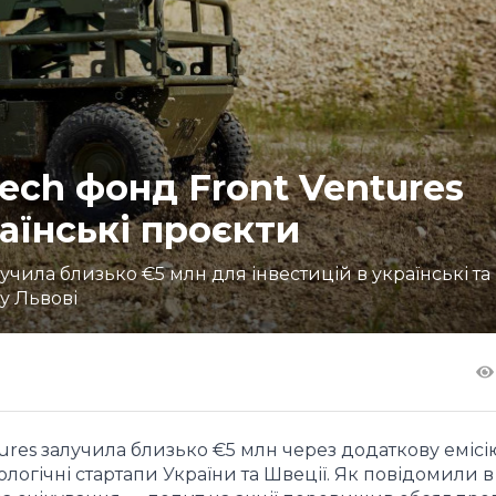
ech фонд Front Ventures
раїнські проєкти
учила близько €5 млн для інвестицій в українські та
 у Львові
ures залучила близько €5 млн через додаткову емісі
огічні стартапи України та Швеції. Як повідомили в 