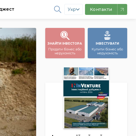
джест
Укр
Контакти
ЗНАЙТИ ІНВЕСТОРА
ІНВЕСТУВАТИ
Продати бізнес або
Купити бізнес або
нерухомість
нерухомість