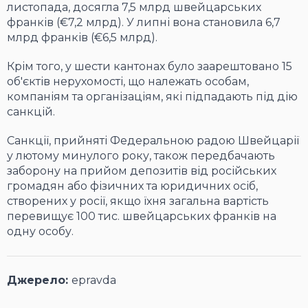
листопада, досягла 7,5 млрд швейцарських
франків (€7,2 млрд). У липні вона становила 6,7
млрд франків (€6,5 млрд).
Крім того, у шести кантонах було заарештовано 15
об'єктів нерухомості, що належать особам,
компаніям та організаціям, які підпадають під дію
санкцій.
Санкції, прийняті Федеральною радою Швейцарії
у лютому минулого року, також передбачають
заборону на прийом депозитів від російських
громадян або фізичних та юридичних осіб,
створених у росії, якщо їхня загальна вартість
перевищує 100 тис. швейцарських франків на
одну особу.
Джерело:
epravda