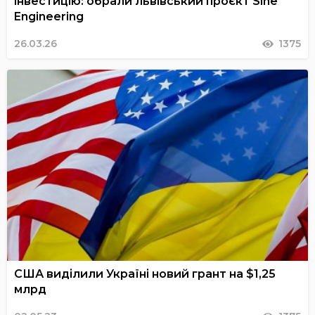
інвестицію: обрали львівський проєкт Sine
Engineering
26.03.26
1375
США виділили Україні новий грант на $1,25
млрд