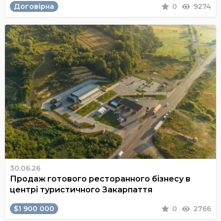
Договірна
0
9274
30.06.26
Продаж готового ресторанного бізнесу в
центрі туристичного Закарпаття
$1 900 000
0
2766