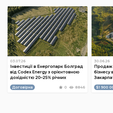
03.07.26
30.06.26
Інвестиції в Енергопарк Болград
Продаж 
від Codex Energy з орієнтовною
бізнесу 
дохідністю 20–25% річних
Закарпа
Договірна
0
8846
$1 900 0