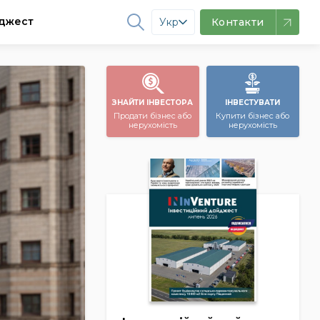
джест
Укр
Контакти
ЗНАЙТИ ІНВЕСТОРА
ІНВЕСТУВАТИ
Продати бізнес або
Купити бізнес або
нерухомість
нерухомість