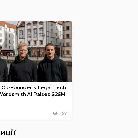
n Co-Founder’s Legal Tech
Wordsmith AI Raises $25M
1571
иції