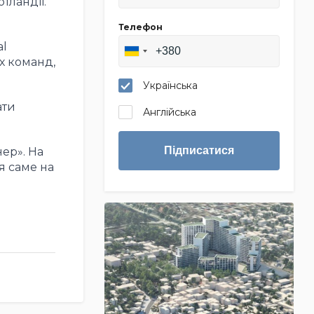
тландії.
Телефон
al
х команд,
Українська
ати
Англійська
Підписатися
ер». На
я саме на