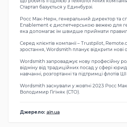
що робить її однією з технологічних компан
Стартап базується у Единбурзі.
Росс Мак-Нерн, генеральний директор та сп
Enablement є диспетчерською вежею для ге
яка допомагає їм швидше приймати правил
Серед клієнтів компанії – Trustpilot, Remote.
зростання, Wordsmith планує відкрити нові 
Wordsmith
запроваджує нову професійну ро
відміну від традиційних посад у сфері юри
навчанні, розгортанні та підтримці флотів ШІ-
Wordsmith заснували у жовтні 2023 Росс Мак
Володимир Гігіняк (СТО).
Джерело:
ain.ua