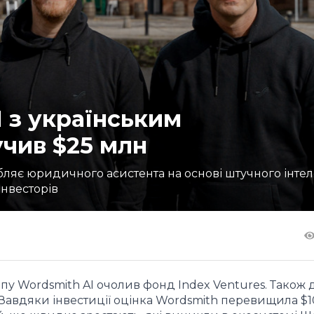
 з українським
учив $25 млн
обляє юридичного асистента на основі штучного інтел
інвесторів
апу Wordsmith AI очолив фонд Index Ventures. Також 
. Завдяки інвестиції оцінка Wordsmith перевищила $1