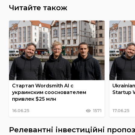
Читайте також
Стартап Wordsmith AI с
Ukrainia
украинским сооснователем
Startup 
привлек $25 млн
16.06.25
1571
17.06.25
Релевантні інвестиційні пропоз