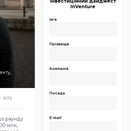
Інвестиційний дайджест
InVenture
Імʼя
Прізвище
Компанія
екту,
Посада
1572
E-mail
до раунду
00 млн,