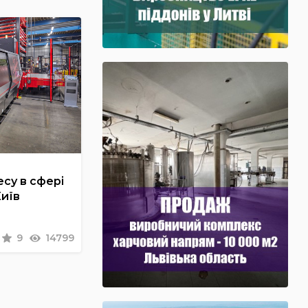
су в сфері
Київ
9
14799