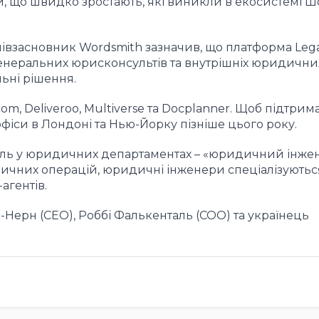
ій, що швидко зростають,
які
виникли в екосистемі Шо
івзасновник Wordsmith зазначив, що платформа Leg
неральних юрисконсультів та внутрішніх юридични
ьні рішення.
com, Deliveroo, Multiverse та Docplanner. Щоб підтрим
офіси в Лондоні та Нью-Йорку пізніше цього року.
ль у юридичних департаментах – «юридичний інжен
дичних операцій, юридичні інженери спеціалізуютьс
агентів.
-Нерн (CEO), Роббі Фалькенталь (COO) та українець