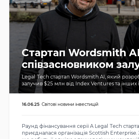
Стартап Wordsmith AI
співзасновником зал
Legal Tech стартап Wordsmith AI, який розр
залучив $25 млн від Index Ventures та інших 
16.06.25
Світові новини інвестицій
Раунд фінансування серії A Legal Tech старт
приєдналася організація Scottish Enterprise