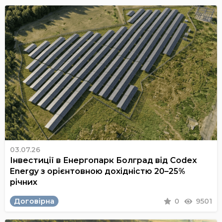
03.07.26
Інвестиції в Енергопарк Болград від Codex
Energy з орієнтовною дохідністю 20–25%
річних
Договірна
0
9501