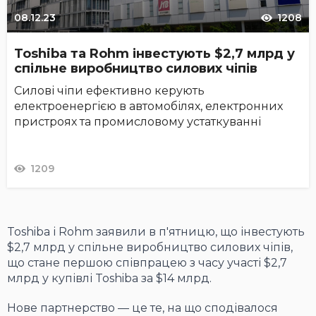
08.12.23
1208
Toshiba та Rohm інвестують $2,7 млрд у
спільне виробництво силових чіпів
Силові чіпи ефективно керують
електроенергією в автомобілях, електронних
пристроях та промисловому устаткуванні
1209
Toshiba і Rohm заявили в п'ятницю, що інвестують
$2,7 млрд у спільне виробництво силових чіпів,
що стане першою співпрацею з часу участі $2,7
млрд у купівлі Toshiba за $14 млрд.
Нове партнерство — це те, на що сподівалося