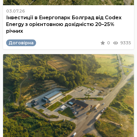
03.07.26
Інвестиції в Енергопарк Болград від Codex
Energy з орієнтовною дохідністю 20–25%
річних
Договірна
0
9335