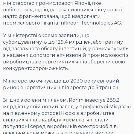
міністерство промисловості Японії, яке
побоюється, що індустрія силових чіпів у країні
надто фрагментована, щоб наздогнати
промислового гіганта Infineon Technologies AG.
У міністерстві окремо заявили, що
субсидуватимуть до 129,4 млрд ієн, або третину
від загального обсягу інвестицій, у рамках зусиль
з надання допомоги вітчизняній промисловості з
виробництва енергетичних чіпів зберегти свою
конкурентоспроможність.
Міністерство очікує, що до 2030 року світовий
ринок енергетичних чіпів зросте до 5 трлн єн.
Згідно з останнім планом, Rohm інвестує 289,2
млрд ієн у свій новий завод у префектурі Міядзакі
на південному острові Кюсю з виробництва
силових чіпів з карбіду кремнію, які стали
популярні серед виробників електромобілів,
оскільки вони можуть витримувати високу