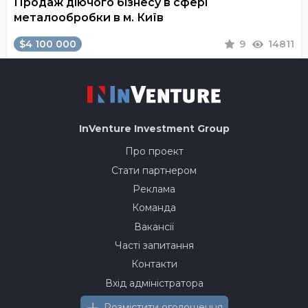
Продаж діючого бізнесу в сфері
металообробки в м. Київ
$4 100 000
9
14811
InVenture
Investment Group
Про проект
Стати партнером
Реклама
Команда
Вакансії
Часті запитання
Контакти
Вхід адміністратора
Розмістити оголошення