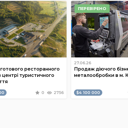
ПЕРЕВІРЕНО
27.06.26
готового ресторанного
Продаж діючого бізне
в центрі туристичного
металообробки в м. 
ття
00
0
2756
$4 100 000