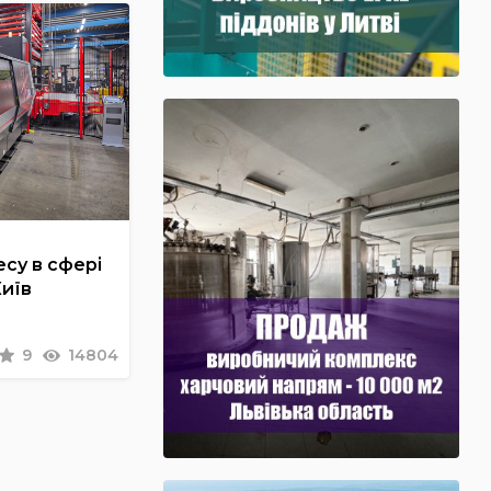
су в сфері
Київ
9
14804