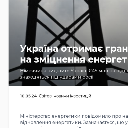
Україна отримає гран
на зміцнення енерге
Німеччина виділить Україні €45 млн на відно
знаходяться під ударами росії
10.05.24
Світові новини інвестицій
Міністерство енергетики повідомило про на
відновлення енергетики. Зазначається, що 