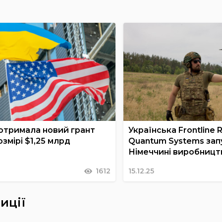
 отримала новий грант
Українська Frontline 
змірі $1,25 млрд
Quantum Systems зап
Німеччині виробницт
1612
15.12.25
иції