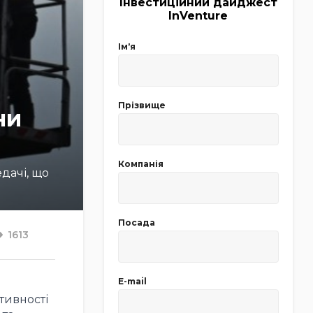
Інвестиційний дайджест
InVenture
Імʼя
Прізвище
ни
Компанія
дачі, що
Посада
1613
E-mail
тивності