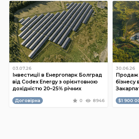
03.07.26
30.06.26
Інвестиції в Енергопарк Болград
Продаж 
від Codex Energy з орієнтовною
бізнесу 
дохідністю 20–25% річних
Закарпа
Договірна
0
8946
$1 900 0