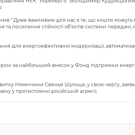
а правління НЕК "Укренерго" Володимир Кудрицький
.
чив: "Дуже важливим для нас є те, що кошти можуть 
 та посилення стійкості об'єктів системи передачі, я
ання для енергоефективної модернізації, автоматизац
роні за найбільший внесок у Фонд підтримки енер
звитку Німеччини Свенья Шульце, у свою чергу, заяв
їну у протистоянні російській агресії.