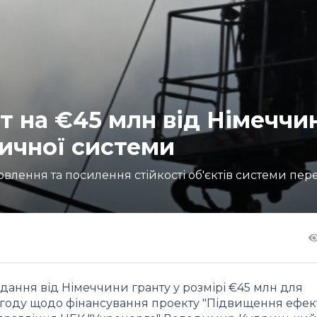
т на €45 млн від Німеччи
тичної системи
влення та посилення стійкості об'єктів системи пере
дання від Німеччини гранту у розмірі €45 млн для
угоду щодо фінансування проекту "Підвищення ефек