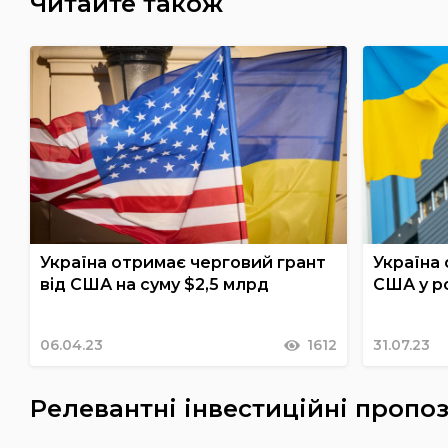
Читайте також
Україна отримає черговий грант
Україна
від США на суму $2,5 млрд
США у ро
06.04.23
1612
31.07.23
Релевантні інвестиційні пропоз