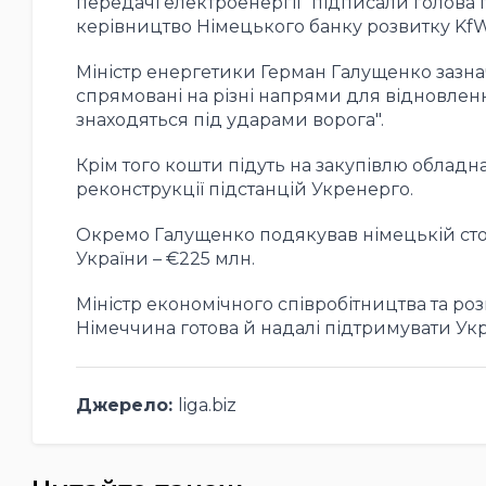
передачі електроенергії" підписали голов
керівництво Німецького банку розвитку KfW
Міністр енергетики Герман Галущенко зазна
спрямовані на різні напрями для відновлення
знаходяться під ударами ворога".
Крім того кошти підуть на закупівлю обладн
реконструкції підстанцій Укренерго.
Окремо Галущенко подякував німецькій сто
України – €225 млн.
Міністр економічного співробітництва та ро
Німеччина готова й надалі підтримувати Укра
Джерело:
liga.biz