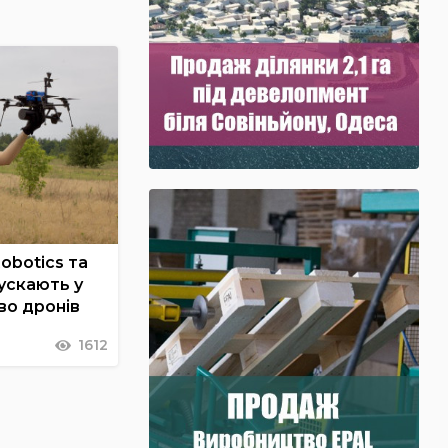
Robotics та
ускають у
во дронів
1612