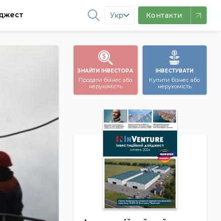
джест
Укр
Контакти
ЗНАЙТИ ІНВЕСТОРА
ІНВЕСТУВАТИ
Продати бізнес або
Купити бізнес або
нерухомість
нерухомість