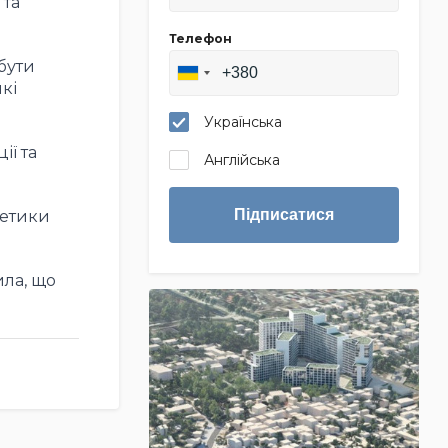
 та
Телефон
бути
кі
Українська
ії та
Англійська
Підписатися
гетики
ила, що