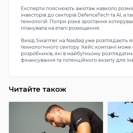
Експерти пояснюють ажіотаж навколо розм
інвесторів до секторів DefenceTech та AI, а
технологій. Попри різке зростання котирува
планувала на етапі розміщення.
Вихід Swarmer на Nasdaq уже розглядають 
технологічного сектору. Кейс компанії може
розробників, які в майбутньому розглядатим
фінансування та потенційного екзиту для інв
Читайте також