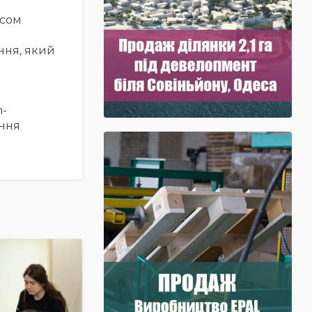
есом
ння, який
h-
ення