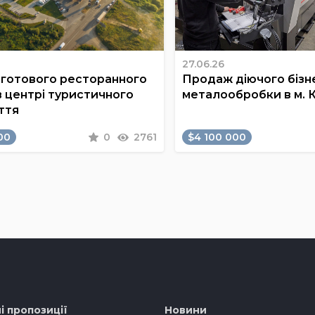
27.06.26
готового ресторанного
Продаж діючого бізне
в центрі туристичного
металообробки в м. 
ття
00
0
2761
$4 100 000
і пропозиції
Новини