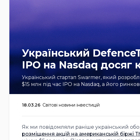
Український DefenceT
IPO на Nasdaq досяг к
Український стартап Swarmer, який розробл
$15 млн під час IPO на Nasdaq, а його ринкова
18.03.26
Світові новини інвестицій
Як ми повідомляли раніше український об
розміщення акцій на американській біржі T