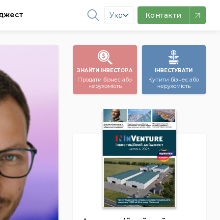
джест
Укр
Контакти
ЗНАЙТИ ІНВЕСТОРА
ІНВЕСТУВАТИ
Продати бізнес або
Купити бізнес або
нерухомість
нерухомість