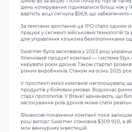
ціною $5 за акцію. Після початку торгів па
день котирування піднімалися більш ніж у 10
вартість акції сягнула $56,9, що забезпечило
За темпами зростання це IPO стало одним із
працює у сегменті військових технологій та
для управління кількома безпілотниками од
Swarmer була заснована у 2023 році україн
Ключовий продукт компанії — система Styx 
керувати роєм дронів. Також стартап розвив
різних виробників. Станом на осінь 2025 ро
У проспекті емісії компанія наголошувала, 
продуктів у бойових умовах. Водночас рино
стадії прототипів. У Brave1 зазначають, що б
застосування роїв дронів може стати реальн
Фінансові показники компанії поки залишают
році виторг Swarmer становив $309 920, а зб
млн венчурних інвестицій.