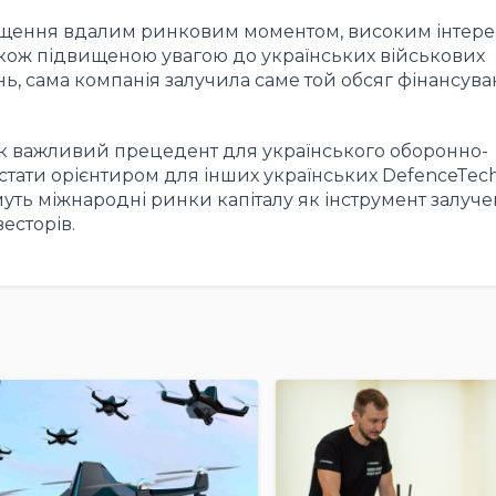
іщення вдалим ринковим моментом, високим інтер
 також підвищеною увагою до українських військових
нь, сама компанія залучила саме той обсяг фінансува
як важливий прецедент для українського оборонно-
 стати орієнтиром для інших українських DefenceTec
уть міжнародні ринки капіталу як інструмент залуч
есторів.