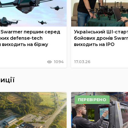
 Swarmer першим серед
Український ШІ-стар
ких defense-tech
бойових дронів Swar
 виходить на біржу
виходить на IPO
1094
17.03.26
иції
ПЕРЕВІРЕНО