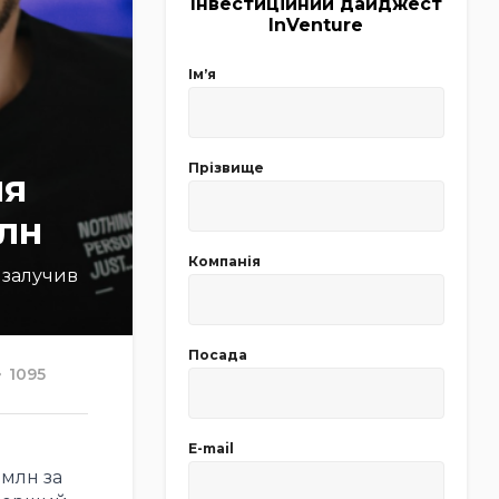
Інвестиційний дайджест
InVenture
Імʼя
Прізвище
ля
млн
Компанія
 залучив
Посада
1095
E-mail
 млн за