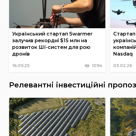
Український стартап Swarmer
Стартап
залучив рекордні $15 млн на
українсь
розвиток ШІ-систем для рою
компаній
дронів
Nasdaq
16.09.25
1094
03.02.26
Релевантні інвестиційні пропоз