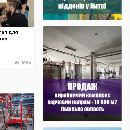
тап для
mer
1094