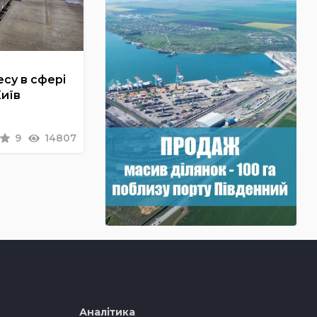
су в сфері
Київ
9
14807
Аналітика