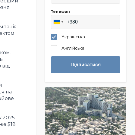
 перший
езня
Телефон
омпанія
лектом
Українська
Англійська
ком.
ь
Підписатися
 від
я
ся на
бойове
у 2025
же $18