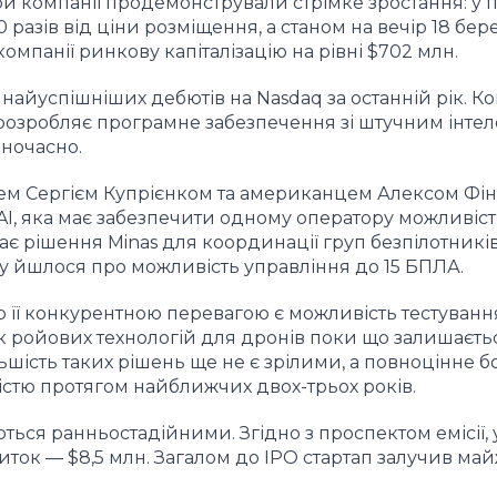
пери компанії продемонстрували стрімке зростання: у
 разів від ціни розміщення, а станом на вечір 18 бер
 компанії ринкову капіталізацію на рівні $702 млн.
 найуспішніших дебютів на Nasdaq за останній рік. К
 розробляє програмне забезпечення зі штучним інте
ночасно.
цем Сергієм Купрієнком та американцем Алексом Фін
AI, яка має забезпечити одному оператору можливіст
ає рішення Minas для координації груп безпілотників
ку йшлося про можливість управління до 15 БПЛА.
що її конкурентною перевагою є можливість тестуванн
к ройових технологій для дронів поки що залишаєть
ільшість таких рішень ще не є зрілими, а повноцінне 
істю протягом найближчих двох-трьох років.
ься ранньостадійними. Згідно з проспектом емісії, 
иток — $8,5 млн. Загалом до IPO стартап залучив май