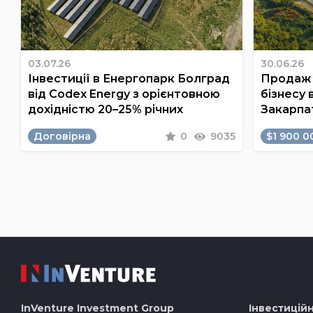
03.07.26
30.06.26
Інвестиції в Енергопарк Болград
Продаж 
від Codex Energy з орієнтовною
бізнесу 
дохідністю 20–25% річних
Закарпа
Договірна
0
9035
$1 900 0
InVenture
Investment Group
Інвестиційн