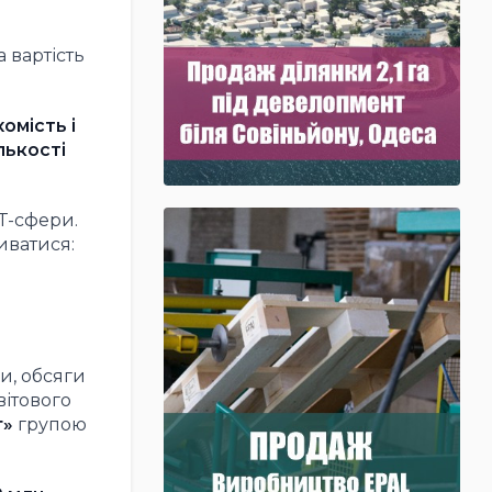
на вартість
омість і
лькості
T-сфери.
иватися:
и, обсяги
вітового
г»
групою