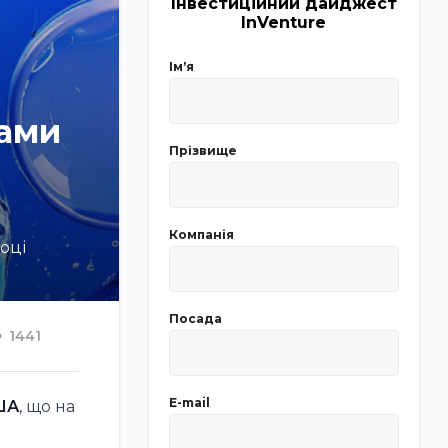
Інвестиційний дайджест
InVenture
Імʼя
рами
Прізвище
Компанія
оці
Посада
1441
E-mail
ША
, що на