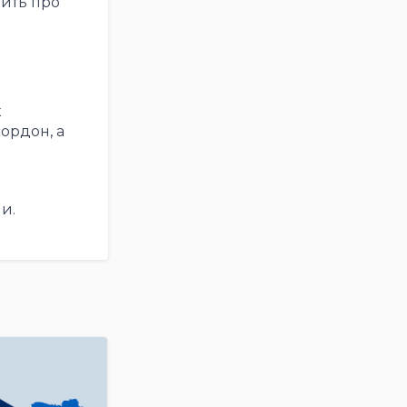
ить про
к
ордон, а
и.