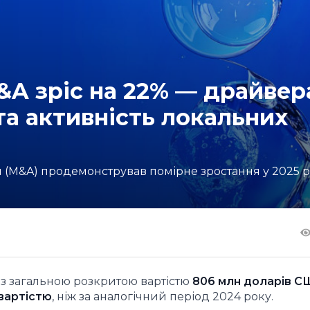
&A зріс на 22% — драйве
та активність локальних
я (M&A) продемонстрував помірне зростання у 2025 р
із загальною розкритою вартістю
806 млн доларів С
вартістю
, ніж за аналогічний період 2024 року.