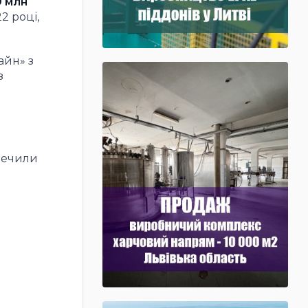
9 млн
2 році,
айн» з
з
зпечили