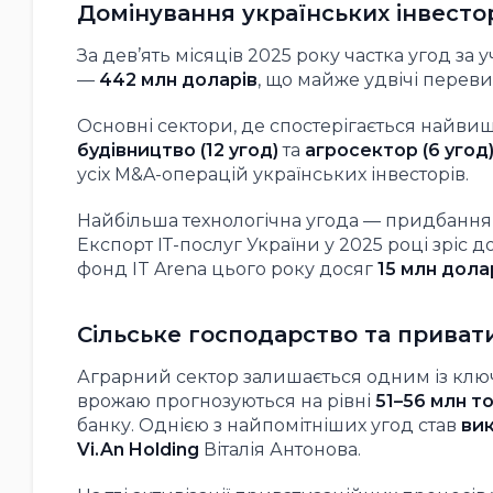
Домінування українських інвесто
За дев’ять місяців 2025 року частка угод за 
—
442 млн доларів
, що майже удвічі перев
Основні сектори, де спостерігається найвищ
будівництво (12 угод)
та
агросектор (6 угод
усіх M&A-операцій українських інвесторів.
Найбільша технологічна угода — придбання U
Експорт ІТ-послуг України у 2025 році зріс д
фонд IT Arena цього року досяг
15 млн дола
Сільське господарство та приват
Аграрний сектор залишається одним із ключ
врожаю прогнозуються на рівні
51–56 млн т
банку. Однією з найпомітніших угод став
вик
Vi.An Holding
Віталія Антонова.