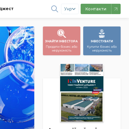
джест
Укр
Контакти
ЗНАЙТИ ІНВЕСТОРА
ІНВЕСТУВАТИ
Продати бізнес або
Купити бізнес або
нерухомість
нерухомість