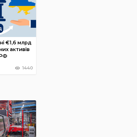
ні €1,6 млрд
них активів
 РФ
1440