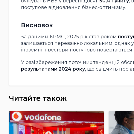
очікувань НБУ у вересні досяг
50,4 пункту
,
поступове відновлення бізнес-оптимізму.
Висновок
За даними KPMG, 2025 рік став роком
посту
залишається переважно локальним, однак ук
іноземні інвестори поступово повертаються в
У разі збереження поточних тенденцій обся
результатами 2024 року
, що свідчить про а
Читайте також