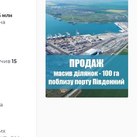
5 млн
на
учив
15
а
их