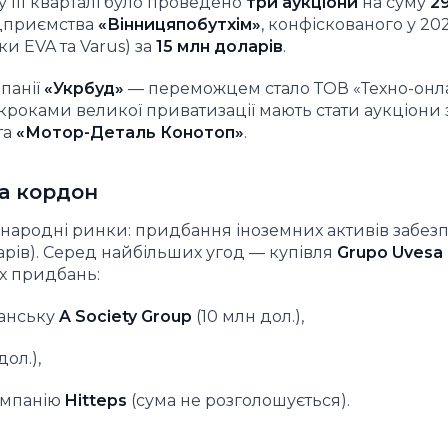
у III кварталі було проведено
три аукціони
на суму
2
ідприємства
«Вінницяпобутхім»
, конфіскованого у 202
и EVA та Varus) за
15 млн доларів
.
панії
«Укрбуд»
— переможцем стало ТОВ «Техно-онл
кроками великої приватизації мають стати аукціони 
та
«Мотор-Деталь Конотоп»
.
за кордон
іжнародні ринки: придбання іноземних активів забе
арів). Серед найбільших угод — купівля
Grupo Uvesa
их придбань:
анську
A Society Group
(10 млн дол.),
дол.),
омпанію
Hitteps
(сума не розголошується).