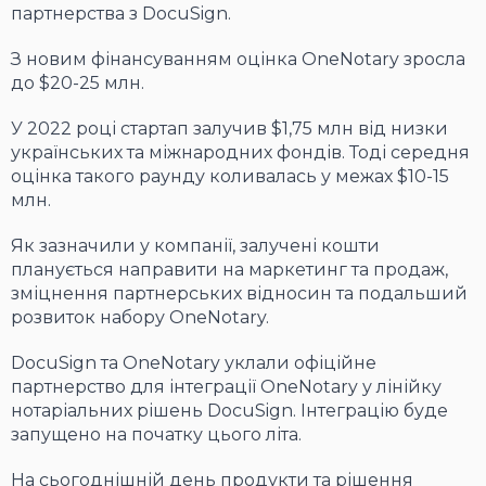
партнерства з DocuSign.
З новим фінансуванням оцінка OneNotary зросла
до $20-25 млн.
У 2022 році стартап залучив $1,75 млн від низки
українських та міжнародних фондів. Тоді середня
оцінка такого раунду коливалась у межах $10-15
млн.
Як зазначили у компанії, залучені кошти
планується направити на маркетинг та продаж,
зміцнення партнерських відносин та подальший
розвиток набору OneNotary.
DocuSign та OneNotary уклали офіційне
партнерство для інтеграції OneNotary у лінійку
нотаріальних рішень DocuSign. Інтеграцію буде
запущено на початку цього літа.
На сьогоднішній день продукти та рішення