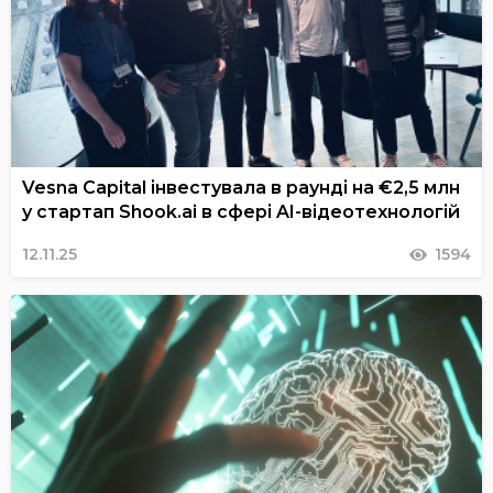
Vesna Capital інвестувала в раунді на €2,5 млн
у стартап Shook.ai в сфері AI-відеотехнологій
12.11.25
1594