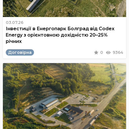
03.07.26
Інвестиції в Енергопарк Болград від Codex
Energy з орієнтовною дохідністю 20–25%
річних
Договірна
0
9364