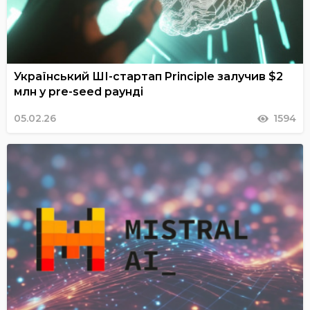
Український ШІ-стартап Principle залучив $2
млн у pre-seed раунді
05.02.26
1594