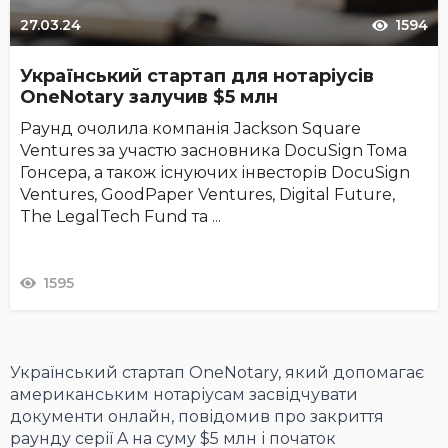
27.03.24
1594
Український стартап для нотаріусів
OneNotary залучив $5 млн
Раунд очолила компанія Jackson Square
Ventures за участю засновника DocuSign Тома
Гонсера, а також існуючих інвесторів DocuSign
Ventures, GoodPaper Ventures, Digital Future,
The LegalTech Fund та ...
1595
Український стартап OneNotary, який допомагає
американським нотаріусам засвідчувати
документи онлайн, повідомив про закриття
раунду серії A на суму $5 млн і початок