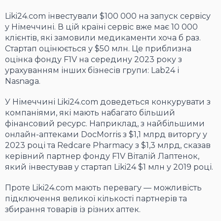
Liki24.com інвестували $100 000 на запуск сервісу
у Німеччині. В цій країні сервіс вже має 10 000
клієнтів, які замовили медикаменти хоча б раз.
Стартап оцінюється у $50 млн. Це приблизна
оцінка фонду F1V на середину 2023 року з
урахуванням інших бізнесів групи: Lab24 і
Nasnaga.
У Німеччині Liki24.com доведеться конкурувати з
компаніями, які мають набагато більший
фінансовий ресурс. Наприклад, з найбільшими
онлайн-аптеками DocMorris з $1,1 млрд виторгу у
2023 році та Redcare Pharmacy з $1,3 млрд, сказав
керівний партнер фонду F1V Віталій Лаптенок,
який інвестував у стартап Liki24 $1 млн у 2019 році.
Проте Liki24.com мають перевагу — можливість
підключення великої кількості партнерів та
збирання товарів із різних аптек.