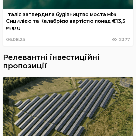
Італія затвердила будівництво моста між
Сицилією та Калабрією вартістю понад €13,5
млрд
06.08.25
2377
Релевантні інвестиційні
пропозиції