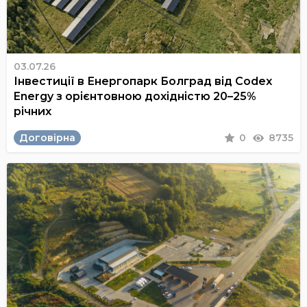
03.07.26
Інвестиції в Енергопарк Болград від Codex
Energy з орієнтовною дохідністю 20–25%
річних
Договірна
0
8735