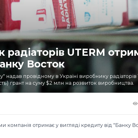
к радіаторів UTERM отри
Банку Восток
есу" надав провідному в Україні виробнику радіаторів
сть) грант на суму $2 млн на розвиток виробництва.
ми компанія отримає у вигляді кредиту від "Банку В