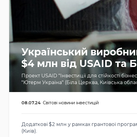
Український виробни
$4 млн від USAID та 
Проект USAID "Інвестиції для стійкості бізн
"Ютерм Україна" (Біла Церква, Київська обла
08.07.24
Світові новини інвестицій
Додаткові $2 млн у рамках грантової програ
(Київ).