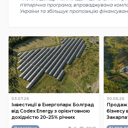
п'ятирічна програма, впроваджувана компані
України та збільшує пропозицію фінансуванн
03.07.26
30.06.26
Інвестиції в Енергопарк Болград
Продаж 
від Codex Energy з орієнтовною
бізнесу 
дохідністю 20–25% річних
Закарпа