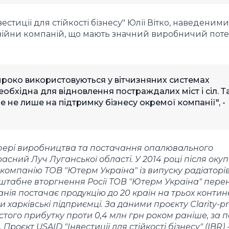
естиції для стійкості бізнесу" Юлії Вітко, наведеними
війни компаній, що мають значний виробничий потен
роко використовуються у вітчизняних системах
еобхідна для відновлення постраждалих міст і сіл. 
не лише на підтримку бізнесу окремої компанії", -
 сфері виробництва та постачання опалювального
асний Луч Луганської області. У 2014 році після окуп
 компанію ТОВ "Ютерм Україна" із випуску радіаторів
асштабне вторгнення Росії ТОВ "Ютерм Україна" пере
анія постачає продукцію до 20 країн на трьох контин
харківські підприємці. За даними проєкту Clarity-pro
стого прибутку проти 0,4 млн грн роком раніше, за 
Проєкт USAID "Інвестиції для стійкості бізнесу" (IBR) 