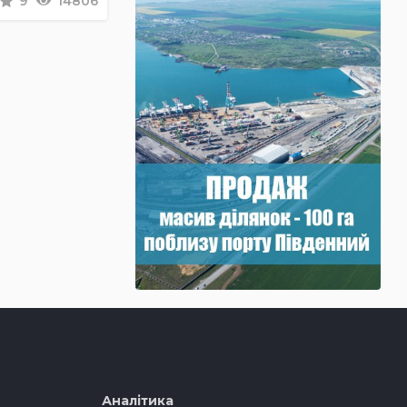
9
14806
Аналітика