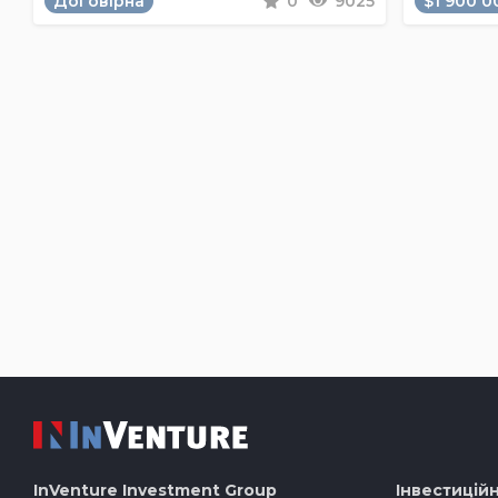
Договірна
0
9025
$1 900 0
InVenture
Investment Group
Інвестиційн