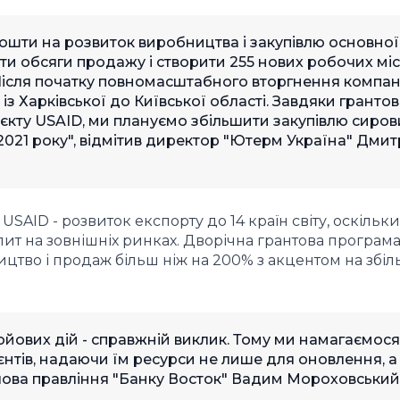
ошти на розвиток виробництва і закупівлю основної
и обсяги продажу і створити 255 нових робочих міс
Після початку повномасштабного вторгнення компан
із Харківської до Київської області. Завдяки гранто
кту USAID, ми плануємо збільшити закупівлю сиро
2021 року", відмітив директор "Ютерм Україна" Дми
 USAID - розвиток експорту до 14 країн світу, оскільки
пит на зовнішніх ринках. Дворічна грантова програм
цтво і продаж більш ніж на 200% з акцентом на збі
ойових дій - справжній виклик. Тому ми намагаємося
нтів, надаючи їм ресурси не лише для оновлення, а
олова правління "Банку Восток" Вадим Мороховський