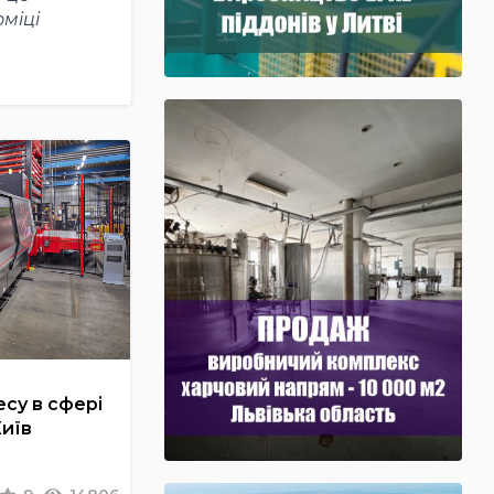
міці
су в сфері
Київ