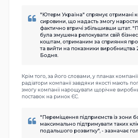
"Ютерм Україна" спрямує отримані к
сировини, що надасть змогу наростит
фактично втричі збільшивши штат. "
була змушена релокувати свій бізнес 
коштам, отриманим за сприяння проє
та вийти на показники виробництва 
Бодня.
Крім того, за його словами, у планах компанії
радіатори компанії завдяки якості мають по
змогу компанії нарощувати щорічне виробни
поставок на ринок ЄС.
"Переміщення підприємств із зони б
максимально підтримувати таких кліє
подальшого розвитку", - зазначає г