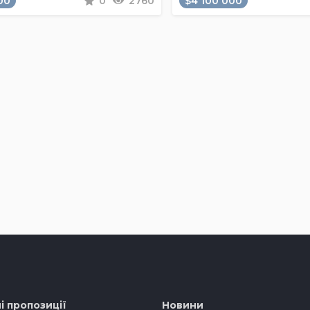
00
0
2760
$4 100 000
і пропозиції
Новини