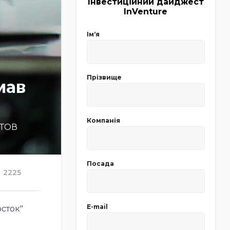
Інвестиційний дайджест
InVenture
Імʼя
Прізвище
мав
Компанія
 ТОВ
Посада
2225
E-mail
осток"