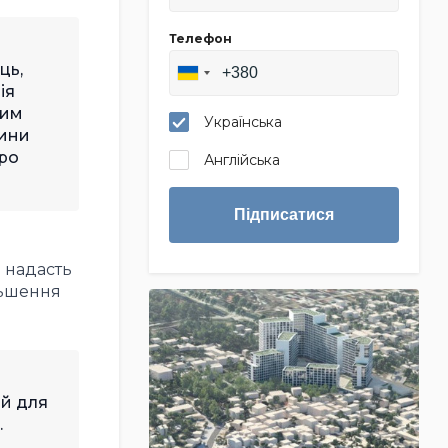
Телефон
ць,
ія
вим
Українська
вини
тро
Англійська
Підписатися
а надасть
льшення
 й для
.