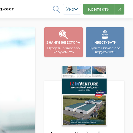
джест
Укр
Контакти
ЗНАЙТИ ІНВЕСТОРА
ІНВЕСТУВАТИ
Продати бізнес або
Купити бізнес або
нерухомість
нерухомість