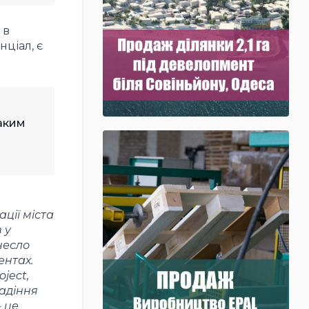
 в
ціал, є
Таким
ації міста
 у
несло
ентах.
ject,
падіння
- це