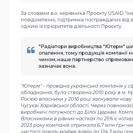
За словами в.о. керівника Проєкту USAID "Інв
повідомленні, підтримка постраждалих від 
одним із пріоритетів діяльності Проєкту.
"Радіатори виробництва "Ютерм" ши
опалення, тому продукція компанії н
чином, наше партнерство спрямоване 
зазначає вона.
"Ютерм" - провідна українська компанія у
обладнання, була створена 2010 року в м. Кр
Росією власники у 2016 році заснували нову
Чугуєві Харківської області. Через повном
виробничі потужності до Білої Церкви. Комп
Власниками в рівних частках по 25% є чотири 
2023 року компанія отримала 6,7 млн грн чи
чистого доходу майже вдвічі до 124,3 млн грн. 